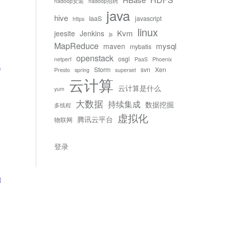
hadoop安装
hadoop招聘
java
hive
IaaS
javascript
https
linux
Kvm
jeesite
Jenkins
js
MapReduce
mysql
maven
mybatis
openstack
osgi
netperf
PaaS
Phoenix
="title">'
+json[i].keyword+
'</span><span class="ty
Storm
svn
Xen
Presto
spring
superset
云计算
云计算是什么
yum
大数据
持续集成
数据挖掘
多线程
虚拟化
腾讯云平台
物联网
登录
RL)"
/>