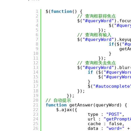
1
$(
function
() {
2
// 查询框获得焦点
3
$(
"#queryWord"
).focu
4
$(
"#quer
5
});
6
// 查询框有输入
7
$(
"#queryWord"
).keyu
8
if
($(
"#q
9
getA
10
}
11
});
12
// 查询框失去焦点
13
$(
"#queryWord"
).blur
14
if
($(
"#queryWor
15
$(
"#queryWor
16
}
17
$(
"#autocomplete
18
});
19
});
20
// 自动提示
21
function
getAnswer(queryWord) {
22
$.ajax({
23
type : 
"POST"
,
24
url : 
"getPrompt
25
cache : false,
26
data : 
"word="
+