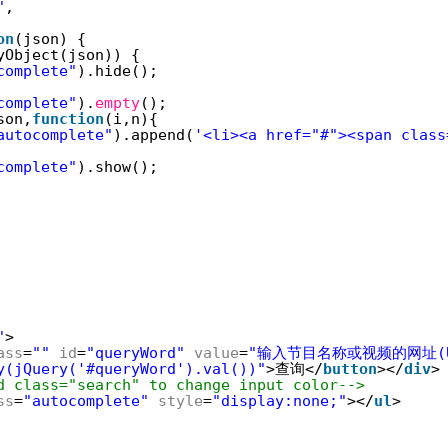
"
,
on
(json) {
yObject(json)) {
complete"
).hide();
complete"
).
empty
();
son,
function
(i,n){
autocomplete"
).append(
'<li><a href="#"><span class
complete"
).show();
"
>
ass
=
""
id
=
"queryWord"
value
=
"输入节目名称或视频的网址(U
y(jQuery('#queryWord').val())"
>查询</
button
></
div
>
d class="search" to change input color-->
ss
=
"autocomplete"
style
=
"display:none;"
></
ul
>