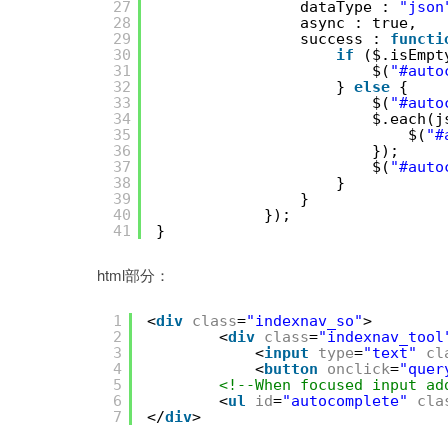
27
dataType : 
"json
28
async : true,
29
success : 
functi
30
if
($.isEmpt
31
$(
"#auto
32
} 
else
{
33
$(
"#auto
34
$.each(j
35
$(
"#
36
});
37
$(
"#auto
38
}
39
}
40
});
41
}
html部分：
1
<
div
class
=
"indexnav_so"
>
2
<
div
class
=
"indexnav_tool
3
<
input
type
=
"text"
cl
4
<
button
onclick
=
"quer
5
<!--When focused input ad
6
<
ul
id
=
"autocomplete"
cla
7
</
div
>