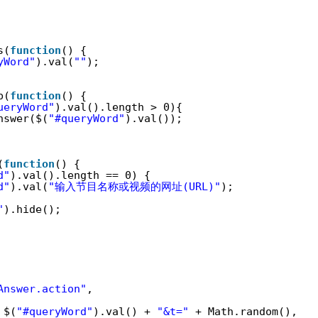
示
s(
function
() {
yWord"
).val(
""
);
p(
function
() {
ueryWord"
).val().length > 0){
nswer($(
"#queryWord"
).val());
(
function
() {
d"
).val().length == 0) {
d"
).val(
"输入节目名称或视频的网址(URL)"
);
"
).hide();
Answer.action"
,
 $(
"#queryWord"
).val() + 
"&t="
+ Math.random(),