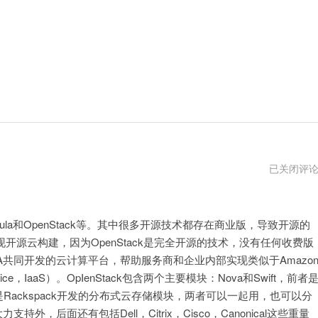
云
已关闭评
计
算
开
Nebula和OpenStack等。其中很多开源技术都存在商业版，导致开源的
源
现开源云构建，因为OpenStack是完全开源的技术，没有任何收费版
软
件
和NASA共同开发的云计算平台，帮助服务商和企业内部实现类似于Amazo
Service，IaaS）。OpIenStack包含两个主要模块：Nova和Swift，前者
Rackspack开发的分布式云存储模块，两者可以一起用，也可以分
力支持外，后面还有包括Dell，Citrix，Cisco，Canonical这些重量