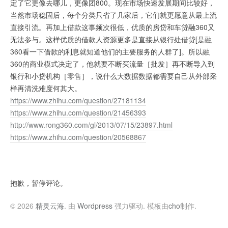
定了它更像去哪儿，更像团800。现在市场快速发展期间比较好，
当然市场稳固后，每个分类只省了几家后，它们就更愿意从最上流
直接引流。再加上借款这事频次很低，优质的房贷和车贷融360又
无法参与。这样优质的借款人资源更多是直接从银行处借贷[是融
360看一下借款的利息就知道他们的主要服务的人群了]。所以融
360的商业模式决定了，他就要不断买流量［批发］再不断导入到
银行和小贷机构［零售］，说什么大数据数据都需要自己从外部采
样再清洗难度何其大。
https://www.zhihu.com/question/27181134
https://www.zhihu.com/question/21456393
http://www.rong360.com/gl/2013/07/15/23897.html
https://www.zhihu.com/question/20568867
抱歉，暂停评论。
© 2026
精灵云海
. 由
Wordpress
强力驱动. 模板由
cho
制作.