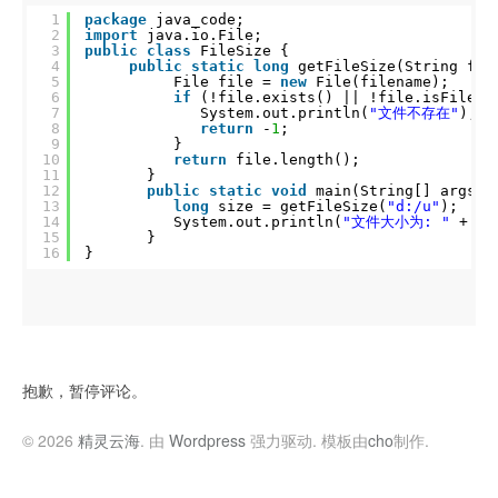
1
package
java_code;
2
import
java.io.File;
3
public
class
FileSize {
4
public
static
long
getFileSize(String fil
5
File file = 
new
File(filename);
6
if
(!file.exists() || !file.isFile()
7
System.out.println(
"文件不存在"
);
8
return
-
1
;
9
}
10
return
file.length();
11
}
12
public
static
void
main(String[] args) 
13
long
size = getFileSize(
"d:/u"
);
14
System.out.println(
"文件大小为: "
+ si
15
}
16
}
抱歉，暂停评论。
© 2026
精灵云海
. 由
Wordpress
强力驱动. 模板由
cho
制作.