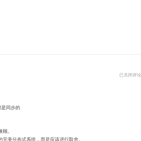
CAP
已关闭评
理
论
动都是同步的
兼顾。
的完美分布式系统，而是应该进行取舍。