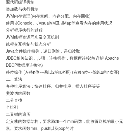
源代码编译机制
类加载与执行机制
JVM内存管理(内存空间、内存分配、内存回收)
使用 JConsole、JVisualVM及 JMap等查看内存的使用状况
分析程序执行的过程
JVM线程资源同步及交互机制
线程交互机制与状态分析
Java文件操作相关，递归删除，递归读取
JDBC相关知识，步骤，连接操作，数据库连接池(详解 Apache
DBCP数据库连接池)
移位操作 (左移n位==乘以2的n次幂) (右移n位==除以2的n次幂)
二、算法
各种排序算法：快速排序、归并排序、插入排序等等
斐波切纳函数
二分查找
全排列
二叉树的遍历
定义栈的数据结构，要求添加一个min函数，能够得到栈的最小元
素。要求函数min、push以及pop的时