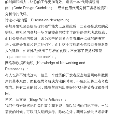
的时间和精力，让你的工作更加有效。遵循一本“代码编程指
南”（Code Design Guideline），经常使用代码分析工具将检测和
分析你的代码。
讨论/小组沟通（Discussion/Newsgroup）：
参加开发社区会提高你的领导能力以及贡献感，二者都是成功的必
需品。在社区内参加一场含量较高的技术讨论将使你充满成就感，
而且会增长你的知识，因为其中的智者会查看和评点你的解决方
法，你也会查看和评点他们的。而且这个过程教会你接纳并感激别
人的建议。如果她/他做出了积极的贡献，不要忘了赞扬和鼓励
（’pat someone on the back’）。
网络和数据库知识（Knowledge of Networking and
Databases）：
有人也许不赞成这点，但是一个优秀的开发者应当知道网络和数据
库的基本东西。而且在思考解决方法的时候，不要忘记将二者考虑
在内。拥有二者的知识，能够帮你写出更好的代码并节省你很多时
间。
博客、写文章（Blog/ Write Articles）：
我们中有谁能够记住每件事？我不能，所以我把他们记下来。当我
需要的时候，可以回头翻阅参考。除此之外，我可以借此从读者那