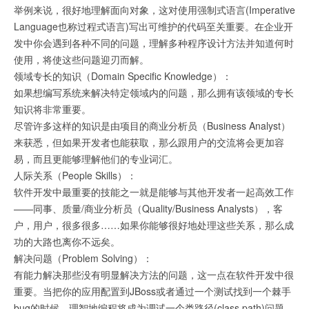
举例来说，很好地理解面向对象，这对使用强制式语言(Imperative
Language也称过程式语言)写出可维护的代码至关重要。在企业开
发中你会遇到各种不同的问题，理解多种程序设计方法并知道何时
使用，将使这些问题迎刃而解。
领域专长的知识（Domain Specific Knowledge）：
如果想编写系统来解决特定领域内的问题，那么拥有该领域的专长
知识将非常重要。
尽管许多这样的知识是由项目的商业分析员（Business Analyst）
来获悉，但如果开发者也能获取，那么跟用户的交流将会更加容
易，而且更能够理解他们的专业词汇。
人际关系（People Skills）：
软件开发中最重要的技能之一就是能够与其他开发者一起高效工作
——同事、质量/商业分析员（Quality/Business Analysts），客
户，用户，很多很多……如果你能够很好地处理这些关系，那么成
功的大路也离你不远矣。
解决问题（Problem Solving）：
有能力解决那些没有明显解决方法的问题，这一点在软件开发中很
重要。当把你的应用配置到JBoss或者通过一个测试找到一个棘手
bug的时候，理智地编程将成为调试一个类路径(class path)问题。