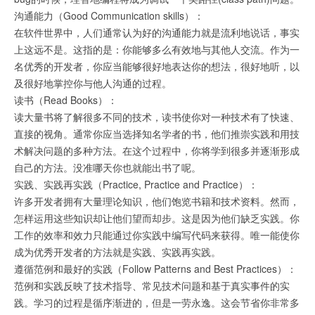
沟通能力（Good Communication skills）：
在软件世界中，人们通常认为好的沟通能力就是流利地说话，事实
上这远不是。这指的是：你能够多么有效地与其他人交流。作为一
名优秀的开发者，你应当能够很好地表达你的想法，很好地听，以
及很好地掌控你与他人沟通的过程。
读书（Read Books）：
读大量书将了解很多不同的技术，读书使你对一种技术有了快速、
直接的视角。通常你应当选择知名学者的书，他们推崇实践和用技
术解决问题的多种方法。在这个过程中，你将学到很多并逐渐形成
自己的方法。没准哪天你也就能出书了呢。
实践、实践再实践（Practice, Practice and Practice）：
许多开发者拥有大量理论知识，他们饱览书籍和技术资料。然而，
怎样运用这些知识却让他们望而却步。这是因为他们缺乏实践。你
工作的效率和效力只能通过你实践中编写代码来获得。唯一能使你
成为优秀开发者的方法就是实践、实践再实践。
遵循范例和最好的实践（Follow Patterns and Best Practices）：
范例和实践反映了技术指导、常见技术问题和基于真实事件的实
践。学习的过程是循序渐进的，但是一劳永逸。这会节省你非常多