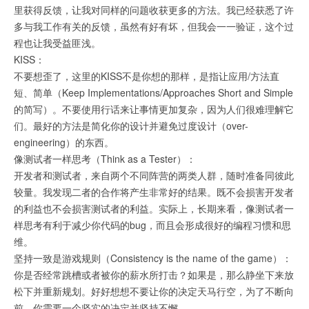
里获得反馈，让我对同样的问题收获更多的方法。我已经获悉了许
多与我工作有关的反馈，虽然有好有坏，但我会一一验证，这个过
程也让我受益匪浅。
KISS：
不要想歪了，这里的KISS不是你想的那样，是指让应用/方法直
短、简单（Keep Implementations/Approaches Short and Simple
的简写）。不要使用行话来让事情更加复杂，因为人们很难理解它
们。最好的方法是简化你的设计并避免过度设计（over-
engineering）的东西。
像测试者一样思考（Think as a Tester）：
开发者和测试者，来自两个不同阵营的两类人群，随时准备同彼此
较量。我发现二者的合作将产生非常好的结果。既不会损害开发者
的利益也不会损害测试者的利益。实际上，长期来看，像测试者一
样思考有利于减少你代码的bug，而且会形成很好的编程习惯和思
维。
坚持一致是游戏规则（Consistency is the name of the game）：
你是否经常跳槽或者被你的薪水所打击？如果是，那么静坐下来放
松下并重新规划。好好想想不要让你的决定天马行空，为了不断向
前，你需要一个坚实的决定并坚持不懈。