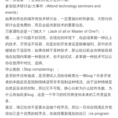
参加技术研讨会/大事件（Attend technology seminars and
events）
如果你所在的城市有技术研讨会，一定要抽出时间参加。大部分的
研讨会是免费的，而且会提供新技术的重要信息。
万家通吃还是一门独大？（Jack of all or Master of One?）：
嗯……这个问题不好回答。在现在的环境下，你必须掌握一种以上
的技术。尽管这不容易，但是好的开发者还是能够做到。其中的关
键就在于适应性：如果你精于某种技术，那么给以机会你将较容易
地在短期内掌握一种新技术。你不妨试试，多掌握一种技术可以让
你在使用中对比、选择。
停止抱怨（Stop complaining）：
是否软件没有做成，是否测试人员给你检查出一堆bug？许多开发
者的本能反应是抵制情绪进而非常抵制这种情况。由于这种情绪是
自然反应未经控制，所以它不可取。静心分析为什么软件失败、为
什么有如此多bug，这是一个学习的经历将使你未来的工作受益良
多。
最后，请记住你不是要永远做个程序员。所以一旦你自我满足并觉
得自己是个优秀的程序员，你就得重新规划你自己（re-program