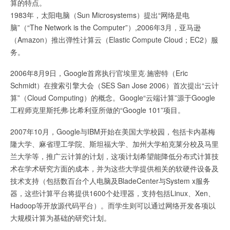
算的特点。
1983年，太阳电脑（Sun Microsystems）提出“网络是电
脑”（“The Network is the Computer”）,2006年3月，亚马逊
（Amazon）推出弹性计算云（Elastic Compute Cloud；EC2）服
务。
2006年8月9日，Google首席执行官埃里克·施密特（Eric
Schmidt）在搜索引擎大会（SES San Jose 2006）首次提出“云计
算”（Cloud Computing）的概念。Google“云端计算”源于Google
工程师克里斯托弗·比希利亚所做的“Google 101”项目。
2007年10月，Google与IBM开始在美国大学校园，包括卡内基梅
隆大学、麻省理工学院、斯坦福大学、加州大学柏克莱分校及马里
兰大学等，推广云计算的计划，这项计划希望能降低分布式计算技
术在学术研究方面的成本，并为这些大学提供相关的软硬件设备及
技术支持（包括数百台个人电脑及BladeCenter与System x服务
器，这些计算平台将提供1600个处理器，支持包括Linux、Xen、
Hadoop等开放源代码平台）。而学生则可以通过网络开发各项以
大规模计算为基础的研究计划。