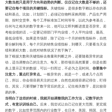
大数当然只是用于方向和趋势的判断。仅仅记住大数是不够的，还
要记住每个项目的关键指标。
关键指标，是很多数字赖以存在的基
础和基点。比如，计划部门，必须记住物料采购周期，产品生产周
期、按时交货率、每个工序标准加工时间等等，以此为参考基点，
任何与之相关的数字拿来一比，他可以立即判断进度是否异常。若
考核业绩的话，一定要记得部门平均业绩，个人平均业绩，最高、
最低业绩等。如果是市场部，除了记住一个月的销售指标外，自然
要分解到每天，每个片区的销售业绩指标，到哪天，只要看当天业
绩和累积大数，自然对销售状况了然于胸了。
除了根据大数和关键指标去衡量和判断之外，还要随着异常的波
动，适当调整自己的注意力。每天，那些项目虽然重要，但是在图
表上显示正常的数据，可以一扫而过，不必为之花时间。
你要集中
注意力，重点盯异常点。
一般异常的，就是一个，或者几个点而
已，所以，你会很容易关注的过来，自然也就很容易记得住，盯得
住。其实，只要理解了数字背后的意义，记住相关数字，是比较容
易的事。
当明白了这些的时候，我就开始调整我的工作方法，记数字的方
式，有意识训练自己。
后来，我尝试让自己记住更大范围、更宏观
的数字，比如世界范围内的行业数字，在日本、美国、韩国、台湾