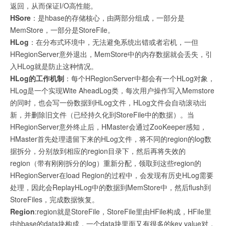
返回，从而保证I/O高性能。
HSore
：是hbase的存储核心，由两部分组成，一部分是
MemStore，一部分是StoreFile。
HLog
：在分布式环境中，无法避免系统出错或者宕机，一但
HRegionServer意外退出，MemStore中的内存数据就会丢失，引
入HLog就是防止这种情况。
HLog的工作机制
：每个HRegionServer中都会有一个HLog对象，
HLog是一个实现Wite AheadLog类，每次用户操作写入Memstore
的同时，也会写一份数据到HLog文件，HLog文件会自动滚动出
新，并删除旧文件（已经持久化到StoreFile中的数据）。当
HRegionServer意外终止后，HMaster会通过ZooKeeper感知，
HMaster首先处理遗留下来的HLog文件，将不同的region的log数
据拆分，分别放到相应的region目录下，然后再将失效的
region（带有刚刚拆分的log）重新分配，领取到这些region的
HRegionServer在load Region的过程中，会发现有历史HLog需要
处理，因此会ReplayHLog中的数据到MemStore中，然后flush到
StoreFiles，完成数据恢复。
Region
:region就是StoreFile，StoreFile里由HFile构成，HFile里
由hbase的data块构成，一个data块里面又有很多的key value对，