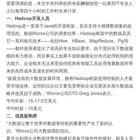
需要强调的是，本文中所列举的所有薪酬都按照一位典型IT专业人
士以每周四十小时的工作时长来计算。
一、Hadoop开发人员
Hadoop是一套基于Java的开源框架，旨在支持大规模数据集的处
理流程。根据Kforce公司的调查结果，Hadoop框架中的数据及其
它一系列相关技术——包括Hive、HBase、MapReduce、Pig等
——都对使用者提出了很高的专业知识要求。由于受到当下数据规
模的有力推动，而且事实上如果不借助规模化分布式处理机制的强
大能力、企业根本无法承受由传统商务智能工具处理海量数据所带
来的高昂成本及漫长的时间周期。
“纵观当前的大数据发展环境，拥有Hadoop框架使用经验的人才最
受市场追捧。这些职位往往主要负责帮助企业完善其长期大数据战
略并使其趋于成熟，”Kforce公司CTO Greg Jones表示。
平均年薪：15-17.5万美元
平均时薪：70美元
二、信息架构师
“大数据让整个世界对数据掌控权的重要性产生了新的认
识。”Kforce公司大数据团队指出。
要充分利用企业数据优势并构建起具备可操作性的规划，相关人员