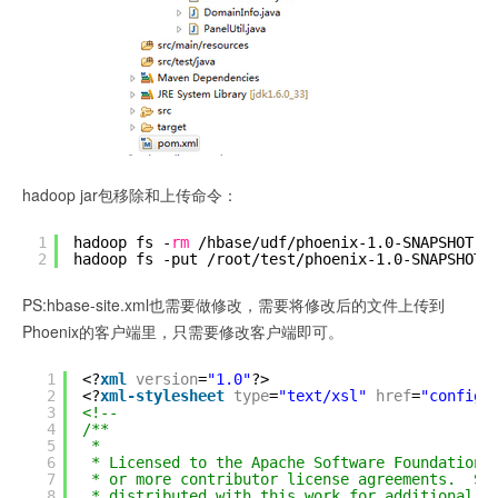
hadoop jar包移除和上传命令：
1
hadoop fs -
rm
/hbase/udf/phoenix-1
.0-SNAPSHOT.j
2
hadoop fs -put 
/root/test/phoenix-1
.0-SNAPSHOT.
PS:hbase-site.xml也需要做修改，需要将修改后的文件上传到
Phoenix的客户端里，只需要修改客户端即可。
1
<?
xml
version
=
"1.0"
?>
2
<?
xml-stylesheet
type
=
"text/xsl"
href
=
"configu
3
<!--
4
/**
5
*
6
* Licensed to the Apache Software Foundation 
7
* or more contributor license agreements.  Se
8
* distributed with this work for additional i