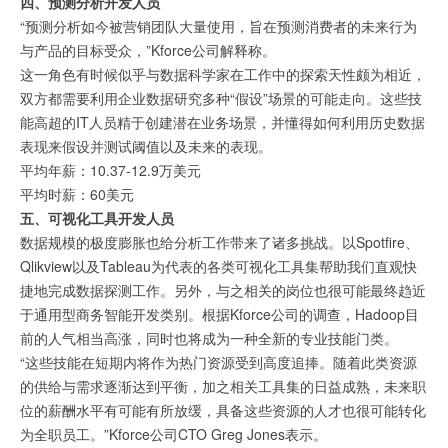
四、预测分析开发人员
“预测分析如今被营销团队大量使用，旨在预测消费者的未来行为
与产品的目标受众，”Kforce公司解释称。
这一角色有时候似乎与数据科学家在工作中的探索天性颇为相近，
双方都需要利用企业数据研究多种“假设”场景的可能走向。这些技
能高超的IT人员精于创建潜在业务场景，并懂得如何利用历史数据
表现来假设并测试阈值以及未来的表现。
平均年薪：10.37-12.9万美元
平均时薪：60美元
五、可视化工具开发人员
数据规模的极度膨胀也给分析工作带来了诸多挑战。以Spotfire、
Qlikview以及Tableau为代表的各类可视化工具集帮助我们直观快
捷地完成数据探测工作。另外，与之相关的岗位也很可能最终趋近
于通用型商务智能开发类别。根据Kforce公司的调查，Hadoop目
前的人气相当高涨，同时也将成为一种全新的专业技能门类。
“这些技能在短期内将作为热门资源受到高度追捧。随着此类资源
的供给与需求逐渐达到平衡，加之相关工具集的日益成熟，未来职
位的薪酬水平有可能有所放缓，具备这些资源的人才也很可能转化
为全职员工。”Kforce公司CTO Greg Jones表示。