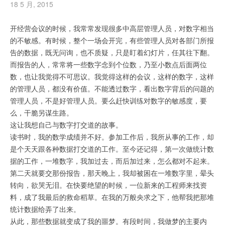
18 5 月, 2015
开经营会议的时候，我常常发现很多中高层管理人员，对数字相当
的不敏感。有时候，整个一场会开完，有些管理人员对各部门所报
告的数据，既无问询，也不质疑，只是盯着幻灯片，任其往下翻。
而报告的人，常常将一些数字念到个位数，乃至小数点后面两位
数，也让我觉得不可思议。我觉得这样的会议，这样的数字，这样
的管理人员，都没有价值。不能透过数字，看出数字背后的问题的
管理人员，不是好管理人员。要么赶快训练对数字的敏感度，要
么，干脆另谋生路。
这让我想自己与数字打交道的故事。
读书时，我的数学成绩并不好。参加工作后，我所从事的工作，却
是个天天跟各种数据打交道的工作。至今还记得，第一次做统计数
据的工作，一堆数字，我加过去，而后加过来，怎么都对不起来。
第二天就要交那份报告，那天晚上，我却被困在一堆数字里，晕头
转向，欲哭无泪。在快要绝望的时候，一位新来的工程师来找资
料，成了我最后的救命稻草。在我的万般央求之下，他帮我把那堆
统计数据给弄了出来。
从此，那些数据就变成了我的噩梦。有段时间，我做梦的主要内