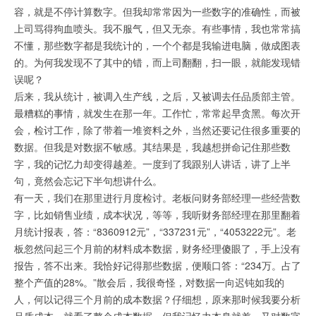
容，就是不停计算数字。但我却常常因为一些数字的准确性，而被
上司骂得狗血喷头。我不服气，但又无奈。有些事情，我也常常搞
不懂，那些数字都是我统计的，一个个都是我输进电脑，做成图表
的。为何我发现不了其中的错，而上司翻翻，扫一眼，就能发现错
误呢？
后来，我从统计，被调入生产线，之后，又被调去任品质部主管。
最糟糕的事情，就发生在那一年。工作忙，常常起早贪黑。每次开
会，检讨工作，除了带着一堆资料之外，当然还要记住很多重要的
数据。但我是对数据不敏感。其结果是，我越想拼命记住那些数
字，我的记忆力却变得越差。一度到了我跟别人讲话，讲了上半
句，竟然会忘记下半句想讲什么。
有一天，我们在那里进行月度检讨。老板问财务部经理一些经营数
字，比如销售业绩，成本状况，等等，我听财务部经理在那里翻着
月统计报表，答：“8360912元”，“337231元”，“4053222元”。老
板忽然问起三个月前的材料成本数据，财务经理傻眼了，手上没有
报告，答不出来。我恰好记得那些数据，便顺口答：“234万。占了
整个产值的28%。”散会后，我很奇怪，对数据一向迟钝如我的
人，何以记得三个月前的成本数据？仔细想，原来那时候我要分析
品质成本，就看了整个成本数据。但我记忆力本身就差，又对数字