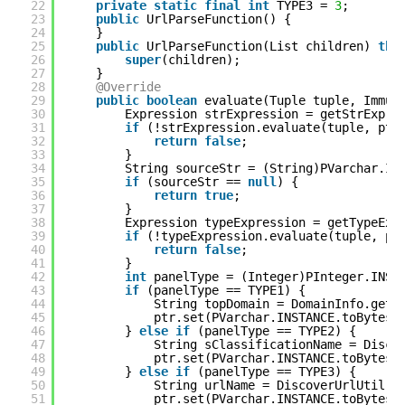
22
private
static
final
int
TYPE3 = 
3
;
23
public
UrlParseFunction() {
24
}
25
public
UrlParseFunction(List children) 
thr
26
super
(children);
27
}
28
@Override
29
public
boolean
evaluate(Tuple tuple, Immut
30
Expression strExpression = getStrExpre
31
if
(!strExpression.evaluate(tuple, ptr
32
return
false
;
33
}
34
String sourceStr = (String)PVarchar.IN
35
if
(sourceStr == 
null
) {
36
return
true
;
37
}
38
Expression typeExpression = getTypeExp
39
if
(!typeExpression.evaluate(tuple, pt
40
return
false
;
41
}
42
int
panelType = (Integer)PInteger.INST
43
if
(panelType == TYPE1) {
44
String topDomain = DomainInfo.getD
45
ptr.set(PVarchar.INSTANCE.toBytes(
46
} 
else
if
(panelType == TYPE2) {
47
String sClassificationName = Disco
48
ptr.set(PVarchar.INSTANCE.toBytes(
49
} 
else
if
(panelType == TYPE3) {
50
String urlName = DiscoverUrlUtil.g
51
ptr.set(PVarchar.INSTANCE.toBytes(