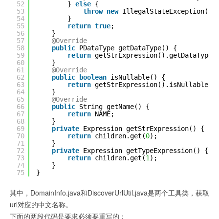
52
} 
else
{
53
throw
new
IllegalStateException(
"p
54
}
55
return
true
;
56
}
57
@Override
58
public
PDataType getDataType() {
59
return
getStrExpression().getDataType(
60
}
61
@Override
62
public
boolean
isNullable() {
63
return
getStrExpression().isNullable()
64
}
65
@Override
66
public
String getName() {
67
return
NAME;
68
}
69
private
Expression getStrExpression() {
70
return
children.get(
0
);
71
}
72
private
Expression getTypeExpression() {
73
return
children.get(
1
);
74
}
75
}
其中，DomainInfo.java和DiscoverUrlUtil.java是两个工具类，获取
url对应的中文名称。
下面的两段代码是要求必须要重写的：