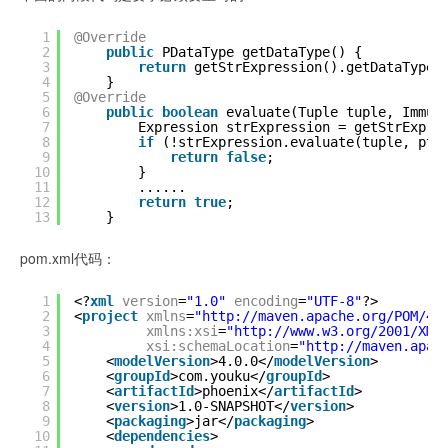
1
@Override
2
public
PDataType getDataType() {
3
return
getStrExpression().getDataType(
4
}
5
@Override
6
public
boolean
evaluate(Tuple tuple, Immut
7
Expression strExpression = getStrExpre
8
if
(!strExpression.evaluate(tuple, ptr
9
return
false
;
10
}
11
......
12
return
true
;
13
}
pom.xml代码：
1
<?
xml
version
=
"1.0"
encoding
=
"UTF-8"
?>
2
<
project
xmlns
=
"
http://maven.apache.org/POM/4.
3
xmlns:xsi
=
"
http://www.w3.org/2001/XML
4
xsi:schemaLocation
=
"
http://maven.apac
5
<
modelVersion
>4.0.0</
modelVersion
>
6
<
groupId
>com.youku</
groupId
>
7
<
artifactId
>phoenix</
artifactId
>
8
<
version
>1.0-SNAPSHOT</
version
>
9
<
packaging
>jar</
packaging
>
10
<
dependencies
>