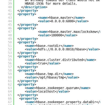
38
an already loaded udf class would not be u
39
HBASE-1936 for more details.
40
</
description
>
41
</
property
>
42
<
property
>
43
<
name
>hbase.master</
name
>
44
<
value
>0.0.0.0:6000</
value
>
45
</
property
>
46
<
property
>
47
<
name
>hbase.master.maxclockskew</
na
48
<
value
>180000</
value
>
49
</
property
>
50
<
property
>
51
<
name
>hbase.rootdir</
name
>
52
<
value
>hdfs://0.0.0.0:8010/hbase</
value
>
53
</
property
>
54
<
property
>
55
<
name
>hbase.cluster.distributed</
name
>
56
<
value
>true</
value
>
57
</
property
>
58
<
property
>
59
<
name
>hbase.tmp.dir</
name
>
60
<
value
>/opt/hbase/tmp</
value
>
61
</
property
>
62
<
property
>
63
<
name
>hbase.zookeeper.quorum</
name
>
64
<
value
>localhost</
value
>
65
</
property
>
66
<
property
>
67
<
name
>hbase.zookeeper.property.dataDir</
na