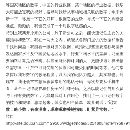
等国家地区的数字，中国的行业数据，某个地区的行业数据。我尽
大可能放宽我的视野，搜寻与我所从事领域相关联的数字，拿来判
断一下，琢磨一下它的好坏，根据它的走势，寻找一下它的判断基
准点。渐渐的，我也变成了一个对数字敏感的人。
特别是我离开原来的公司，到了新公司之后，能快速记住主要的关
键指标和数字。我在一两天之内，就能从各部门提供的数据和报告
中找出问题；我能看一眼财务的数据，就指出那些重要指标与世界
发达国家水平及中国发达地区水平、行业平均水平的差异，乃至重
要物料计算是否准确。我甚至能比排计划的人，更能快速计算出物
料需求量，生产中可能受阻的位置和可能受阻的时间等等。他们常
常惊叹我对数字的敏感程度，以为我的记忆力超人。其实非也。到
现在，我还会常常忘掉很多常用的电话号码，每次都要从手机中
查，甚至不记得现在租住房子的门牌号码。之所以能记住与那么多
与工作有关的数字，无非是我对工作用心，找到了一点点记住数字
的技巧和规律。总结起来，其实也相当简单，就几句话：“
记大
数，略小数，有事没事，琢磨琢磨关键指标，盯紧异常数。
”
转自：
http://site.douban.com/129505/widget/notes/5254608/note/195879