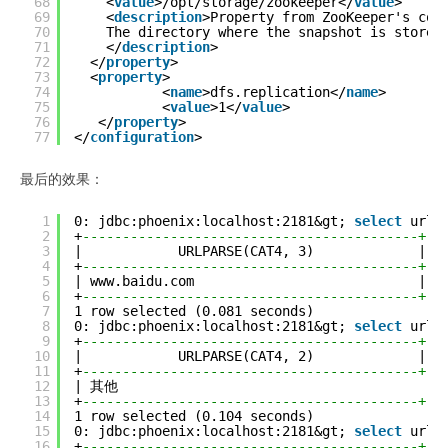
68
<
value
>/opt/storage/zookeeper</
value
>
69
<
description
>Property from ZooKeeper's con
70
The directory where the snapshot is stored
71
</
description
>
72
</
property
>
73
<
property
>
74
<
name
>dfs.replication</
name
>
75
<
value
>1</
value
>
76
</
property
>
77
</
configuration
>
最后的效果：
1
0: jdbc:phoenix:localhost:2181&gt; 
select
urlp
2
+
------------------------------------------+
3
|            URLPARSE(CAT4, 3)             |
4
+
------------------------------------------+
5
| www.baidu.com                            |
6
+
------------------------------------------+
7
1 row selected (0.081 seconds)
8
0: jdbc:phoenix:localhost:2181&gt; 
select
urlp
9
+
------------------------------------------+
10
|            URLPARSE(CAT4, 2)             |
11
+
------------------------------------------+
12
| 其他                                       |
13
+
------------------------------------------+
14
1 row selected (0.104 seconds)
15
0: jdbc:phoenix:localhost:2181&gt; 
select
urlp
16
+
------------------------------------------+