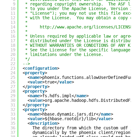
9
* regarding copyright ownership.  The ASF lic
10
* to you under the Apache License, Version 2.
11
* "License"); you may not use this file excep
12
* with the License.  You may obtain a copy of
13
*
14
*     
http://www.apache.org/licenses/LICENSE-
15
*
16
* Unless required by applicable law or agreed
17
* distributed under the License is distribute
18
* WITHOUT WARRANTIES OR CONDITIONS OF ANY KIN
19
* See the License for the specific language g
20
* limitations under the License.
21
*/
22
-->
23
<
configuration
>
24
<
property
>
25
<
name
>phoenix.functions.allowUserDefinedFunc
26
<
value
>true</
value
>
27
</
property
>
28
<
property
>
29
<
name
>fs.hdfs.impl</
name
>
30
<
value
>org.apache.hadoop.hdfs.DistributedFil
31
</
property
>
32
<
property
>
33
<
name
>hbase.dynamic.jars.dir</
name
>
34
<
value
>${hbase.rootdir}/lib</
value
>
35
<
description
>
36
The directory from which the custom udf ja
37
dynamically by the phoenix client/region s