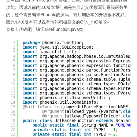
功能。话说以前的3.0版本我们都是把自定义函数写到系统函数里
的，这个需要编译Phoenix的源码，对后期版本的升级很不友好。
因此4.4.0版本可以说有他的积极意义的O(∩_∩)O哈哈~
直接上代码吧，UrlParseFunction.java类
1
package
phoenix.function;
2
import
java.sql.SQLException;
3
import
java.util.List;
4
import
org.apache.hadoop.hbase.io.ImmutableByt
5
import
org.apache.phoenix.expression.Expressio
6
import
org.apache.phoenix.expression.function.
7
import
org.apache.phoenix.parse.FunctionParseN
8
import
org.apache.phoenix.parse.FunctionParseN
9
import
org.apache.phoenix.schema.tuple.Tuple;
10
import
org.apache.phoenix.schema.types.PDataTy
11
import
org.apache.phoenix.schema.types.PIntege
12
import
org.apache.phoenix.schema.types.PVarcha
13
import
phoenix.util.DiscoverUrlUtil;
14
import
phoenix.util.DomainInfo;
15
@BuiltInFunction
(name=UrlParseFunction.NAME,  
16
@Argument
(allowedTypes={PVarchar.
class
17
@Argument
(allowedTypes={PInteger.
class
18
public
class
UrlParseFunction 
extends
ScalarFu
19
public
static
final
String NAME = 
"URLPARS
20
private
static
final
int
TYPE1 = 
1
;
21
private
static
final
int
TYPE2 = 
2
;