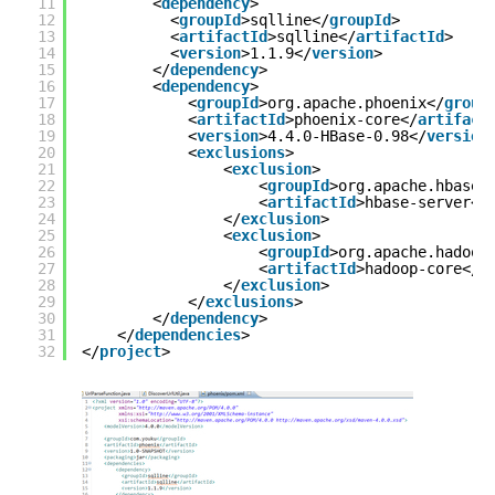
11
<
dependency
>
12
<
groupId
>sqlline</
groupId
>
13
<
artifactId
>sqlline</
artifactId
>
14
<
version
>1.1.9</
version
>
15
</
dependency
>
16
<
dependency
>
17
<
groupId
>org.apache.phoenix</
group
18
<
artifactId
>phoenix-core</
artifact
19
<
version
>4.4.0-HBase-0.98</
version
20
<
exclusions
>
21
<
exclusion
>
22
<
groupId
>org.apache.hbase<
23
<
artifactId
>hbase-server</
24
</
exclusion
>
25
<
exclusion
>
26
<
groupId
>org.apache.hadoop
27
<
artifactId
>hadoop-core</
a
28
</
exclusion
>
29
</
exclusions
>
30
</
dependency
>
31
</
dependencies
>
32
</
project
>