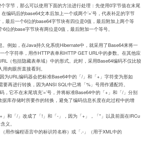
2个字节，那么可以使用下面的方法进行处理：先使用0字节值在末尾
在编码后的base64文本后加上一个或两个’=’号，代表补足的字节
时，最后一个6位的base64字节块有四位是0值，最后附加上两个等
一个6位的base字节块有两位是0值，最后附加一个等号。
例如，在Java持久化系统Hibernate中，就采用了Base64来将一
为一个字符串，用作HTTP表单和HTTP GET URL中的参数。在其他应
L（包括隐藏表单域）中的形式。此时，采用Base64编码不仅比
人用肉眼所直接看到。
因为URL编码器会把标准Base64中的「/」和「+」字符变为形如
要再进行转换，因为ANSI SQL中已将「%」号用作通配符。
码，它不在末尾填充’=’号，并将标准Base64中的「+」和「/」分别
和数据库存储时所要作的转换，避免了编码信息长度在此过程中的增
+」和「/」改成了「!」和「-」，因为「+」，「*」以及前面在IRCu
殊含义。
」（用作编程语言中的标识符名称）或「.-」（用于XML中的