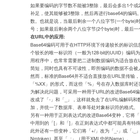
如果要编码的字节数不能被3整除，最后会多出1个或
补足，使其能够被3整除，然后再进行base64的编码。
数。也就是说，当最后剩余一个八位字节(一个byte)
号；如果最后剩余两个八位字节(2个byte)时，最后
在URL中的应用:
Base64编码可用于在HTTP环境下传递较长的标识信息。
个较长的唯一标识符（一般为128-bit的UUID）编码
用程序中，也常常需要把二进制数据编码为适合放在UR
简短，同时也具有不可读性，即所编码的数据不会被
然而，标准的Base64并不适合直接放在URL里传输，
「%XX」的形式，而这些「%」号在存入数据库时还需
为解决此问题，可采用一种用于URL的改进Base64编
改成了「-」和「_」，这样就免去了在URL编解码
加，并统一了数据库、表单等处对象标识符的格式。
另有一种用于正则表达式的改进Base64变种，它将「
中用到的「[」和「]」在正则表达式中都可能具有特
此外还有一些变种，它们将「+/」改为「_-」或「._
Nmtoken）甚至「_:」（用于XML中的Name）。