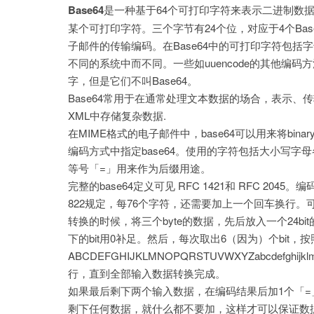
Base64
是一种基于64个可打印字符来表示二进制数据
某个可打印字符。三个字节有24个位，对应于4个Ba
子邮件的传输编码。在Base64中的可打印字符包括字母
不同的系统中而不同。一些如uuencode的其他编码方
字，但是它们不叫Base64。
Base64常用于在通常处理文本数据的场合，表示、传输、存储
XML中存储复杂数据.
在MIME格式的电子邮件中，base64可以用来将bi
编码方式中指定base64。使用的字符包括大小写字母
等号「=」用来作为后缀用途。
完整的base64定义可见 RFC 1421和 RFC 
822规定，每76个字符，还需要加上一个回车换行。可
转换的时候，将三个byte的数据，先后放入一个24bi
下的bit用0补足。然后，每次取出6（因为）个bit，
ABCDEFGHIJKLMNOPQRSTUVWXYZabcdefghi
行，直到全部输入数据转换完成。
如果最后剩下两个输入数据，在编码结果后加1个「=
剩下任何数据，就什么都不要加，这样才可以保证数