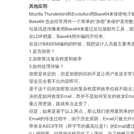
其他应用:
Mozilla Thunderbird和Evolution用Base64来保密
Base64 也会经常用作一个简单的“加密”来保护某
垃圾讯息传播者用Base64来避过反垃圾邮件工具，因
在LDIF档案，Base64用作编码字符串。
在设计BASE64编码的时候，我想设计人员最主要考
1.是否加密？
2.加密算法复杂程度和效率
3.如何处理传输？
加密是肯定的，但是加密的目的不是让用户发送非常安全
望去完全看不出内容即可。
基于这个目的加密算法的复杂程度和效率也就不能太大和
决的是如何收发Email，而并不是如何安全的收发Em
量占用资源，路就有点走歪了。
但是，如果是基于以上两点，那么我们使用最简单的恺
Email的传送过程中，由于历史原因，Email只被允
带有非ASCII字符（即字节的最高位是1）的Emai
0！很明显，问题就这样产生了！因此，为了能够正常