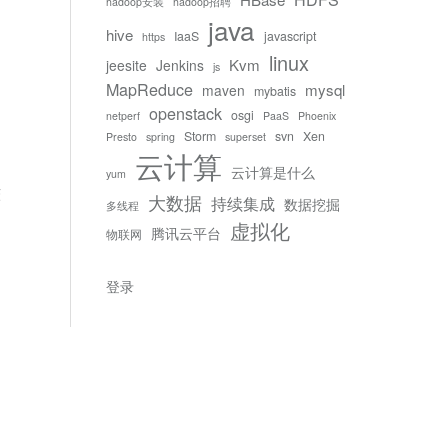
hadoop安装
hadoop招聘
java
hive
IaaS
javascript
https
linux
Kvm
jeesite
Jenkins
js
MapReduce
mysql
maven
mybatis
openstack
osgi
netperf
PaaS
Phoenix
Storm
svn
Xen
Presto
spring
superset
云计算
云计算是什么
yum
较
大数据
持续集成
数据挖掘
多线程
虚拟化
腾讯云平台
物联网
登录