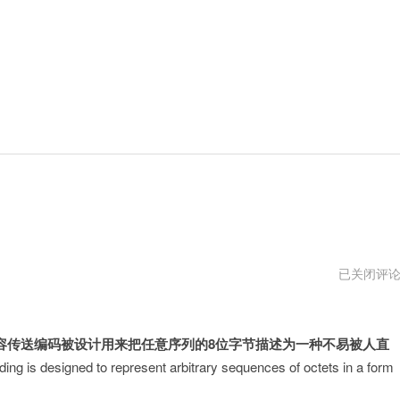
Base64
已关闭评
编
码
4内容传送编码被设计用来把任意序列的8位字节描述为一种不易被人直
g is designed to represent arbitrary sequences of octets in a form