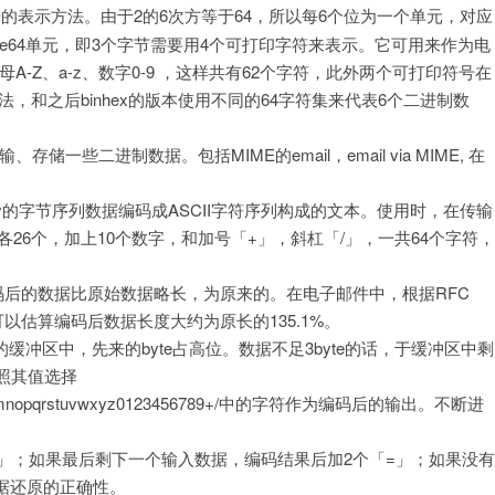
的表示方法。由于2的6次方等于64，所以每6个位为一个单元，对应
se64单元，即3个字节需要用4个可打印字符来表示。它可用来作为电
A-Z、a-z、数字0-9 ，这样共有62个字符，此外两个可打印符号在
法，和之后binhex的版本使用不同的64字符集来代表6个二进制数
一些二进制数据。包括MIME的email，email via MIME, 在
nary的字节序列数据编码成ASCII字符序列构成的文本。使用时，在传输
各26个，加上10个数字，和加号「+」，斜杠「/」，一共64个字符，
2045。编码后的数据比原始数据略长，为原来的。在电子邮件中，根据RFC
以估算编码后数据长度大约为原长的135.1%。
t的缓冲区中，先来的byte占高位。数据不足3byte的话，于缓冲区中剩
按照其值选择
jklmnopqrstuvwxyz0123456789+/中的字符作为编码后的输出。不断进
」；如果最后剩下一个输入数据，编码结果后加2个「=」；如果没有
据还原的正确性。