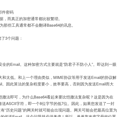
电子邮件密码
些数据，而真正的加密通常都比较繁琐。
为那些工具通常都不会翻译Base64的讯息。
虑了3个问题：
的Email。这种加密方式主要就是“防君子不防小人”。即达到一眼
太低。和上一个理由类似，MIME协议等用于发送Email的协议解
ail。因此算法的复杂程度要小，效率要高，否则因为发送Email而大
撒法即可，为什么Base64看起来要比恺撒法复杂呢？这是因为在
许传送ASCII字符，即一个8位字节的低7位。因此，如果您发送了一封
l通过有“历史问题”的网关时就可能会出现问题。网关可能会把最高位置为
的传送Email，这个问题就必须考虑！所以，单单靠改变字母的位置