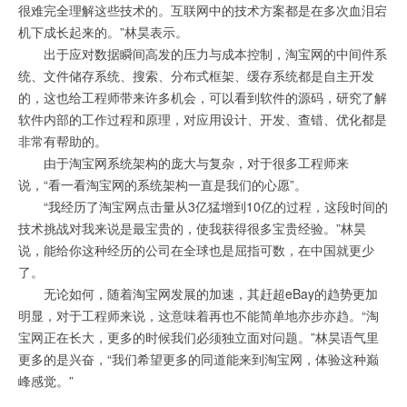
很难完全理解这些技术的。互联网中的技术方案都是在多次血泪宕
机下成长起来的。”林昊表示。
出于应对数据瞬间高发的压力与成本控制，淘宝网的中间件系
统、文件储存系统、搜索、分布式框架、缓存系统都是自主开发
的，这也给工程师带来许多机会，可以看到软件的源码，研究了解
软件内部的工作过程和原理，对应用设计、开发、查错、优化都是
非常有帮助的。
由于淘宝网系统架构的庞大与复杂，对于很多工程师来
说，“看一看淘宝网的系统架构一直是我们的心愿”。
“我经历了淘宝网点击量从3亿猛增到10亿的过程，这段时间的
技术挑战对我来说是最宝贵的，使我获得很多宝贵经验。”林昊
说，能给你这种经历的公司在全球也是屈指可数，在中国就更少
了。
无论如何，随着淘宝网发展的加速，其赶超eBay的趋势更加
明显，对于工程师来说，这意味着再也不能简单地亦步亦趋。“淘
宝网正在长大，更多的时候我们必须独立面对问题。”林昊语气里
更多的是兴奋，“我们希望更多的同道能来到淘宝网，体验这种巅
峰感觉。”