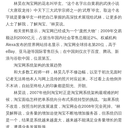
林昊在淘宝网的花名叫毕玄。“这个名字出自黄易的武侠小说
《大唐双龙传》中天下三大武学宗师之一的‘武尊’毕玄。取这个名
字就是要像毕玄一样把自己掌握的高深技术展现给武林，让更多的
人士了解我，了解淘宝。”林昊说。
相关资料显示，淘宝网已经成为一个“庞然大物”：2009年交易
额达到2000亿元，占据当年国内社会零售总额近2%。权威机构
Alexa发布的世界网站排名显示，淘宝网全球排名第20位，高于
eBay、亚马逊等国际零售巨头；在中国则仅次于百度、腾讯、新
浪与谷歌中国，位居第五。
淘宝网系统架构的发展趋势
和大多数工程师一样，林昊几乎不修边幅，以至于初次见面时
记者无法将他本人与网上流传的照片对应起来。不过看上去他倒并
不木讷，自始至终给人的印象都是阳光、开朗。
林昊说，2007年他到淘宝时正是淘宝网系统架构最艰难的时
候，淘宝面临怎样把单系统向分布式系统转型的挑战。“如果系统
不改造，按照当时的发展速度，淘宝网会在2008年完全死掉。”林
昊解释说，业务量的增加迫使淘宝不断地增加服务器，但系统仍旧
是一个，结果是系统越来越庞大，越来越不能满足业务量增长的需
求，遭遇业务发展瓶颈。