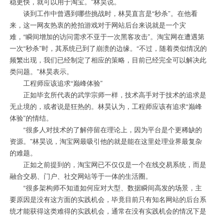
稳更快，就可以用于淘宝。”林昊说。
谈到工作中曾遇到哪些挑战时，林昊直言是“秒杀”。在他看
来，这一网友热衷的抢拍游戏对于网站后台来说就是一个灾
难，“瞬间增加的访问需求不亚于一次黑客攻击”。淘宝网在遭遇第
一次“秒杀”时，其系统已到了崩溃的边缘。“不过，随着类似情况的
频繁出现，我们已经制定了相应的策略，目前已经完全可以解决此
类问题。”林昊表示。
工程师应该追求“巅峰体验”
正如毕玄所代表的武学宗师一样，技术高手对于技术的追求是
无止境的，或者说是狂热的。林昊认为，工程师应该有追求“巅峰
体验”的情结。
“很多人对技术的了解停留在理论上，因为平台是个更稀缺的
资源。”林昊说，淘宝网最吸引他的就是能在这里处理业界最复杂
的难题。
正如之前提到的，淘宝网已不仅仅是一个在线交易系统，而是
融合交易、门户、社交网站等于一体的生活圈。
“很多架构师不知道如何应对大型、数据瞬间高发的场景，主
要原因是没有这方面的实践机会，毕竟目前只有知名网站的后台系
统才能获得这类难得的实践机会，通常在没有实践机会的情况下是