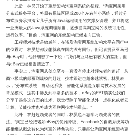
此后，林昊开始了重新架构淘宝网系统的征程。“淘宝网采用
分布式服务平台，将原有系统区隔成200个左右的小系统，通过分
布式服务承担淘宝几乎所有Java远程调用的支撑及管理，并且将这
一亚洲最大的Java系统调理顺当，逐步提高淘宝网的系统可用性、
运行效率。”目前，淘宝网的系统架构已经走向正轨。
工程师对技术是敏感的，在谈及淘宝网系统架构水平在同行中
的位置时，林昊想都没想就说在国内没有同行。但记者提及亚马逊
与eBay时，他仔细想了一下说：“我们与亚马逊有较大的差距，但
与eBay已经相当接近了。”
事实上，淘宝网从创立至今一直没有停止对领先者的追赶，从
商业模式的颠覆到规模的赶超，技术跟进也越来越紧密。林昊表
示，“分布式系统—自动化系统—智能化系统是互联网技术发展的
常见模式，这其中涉及到非常多的技术，eBay的PPT确实让我们
分享了很多这方面的技术。我觉得除了智能化以外，虚拟化或者云
计算、节能技术也将成为互联网技术的重点。”
此外，在赶超领先者的同时，林昊也不忘学习领先者的做
法。“淘宝已经把诸如eBay的优雅降级、Facebook的自愈系统等功
能相继从概念转化为淘宝的特色功能，只要能让淘宝网系统架构更