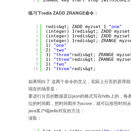
2
ZRANGE key start stop [WITHSCORES
练习下redis ZADD ZRANGE命令：
1
redis&gt; ZADD myzset 1 
"one"
2
(integer) 1redis&gt; ZADD myzset
3
(integer) 1redis&gt; ZADD myzset
4
(integer) 1redis&gt; ZRANGE myzs
5
1) 
"one"
6
2) 
"two"
7
3) 
"three"
redis&gt; ZRANGE myzse
8
1) 
"three"
redis&gt; ZRANGE myzse
9
1) 
"two"
10
2) 
"three"
redis&gt;
如果明白了 这两个命令的含义，实际上分页的原理
现在的场景是：
要进行分页的数据是以json的格式写在hdfs上的，每条记录中有
位的时间戳，把时间戳作为score，就可以按照时间从早
java客户端jedis对应的方法：
读取：