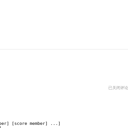
利
已关闭评
用
redis
的
Sorted
Set
实
ber] [score member] ...]