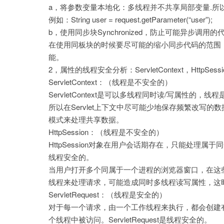
a，将参数变量本地化：多线程并不共享局部变量.所以我
例如：String user = request.getParameter(“user”);
b，使用同步块Synchronized，防止可能异步调
在使用同板块的时候要尽可能的缩小同步代码的范围，
能。
2，属性的线程安全分析：ServletContext，HttpSessi
ServletContext：（线程是不安全的）
ServletContext是可以多线程同时读/写属性的
所以在Servlet上下文中尽可能少地保存频繁改写的
模式来处理共享数据。
HttpSession：（线程是不安全的）
HttpSession对象在用户会话期存在，只能处理属于同
线程安全的。
当用户打开多个同属于一个进程的浏览器窗口，在这些
线程来处理请求，可能造成同时多线程读写属性，这
ServletRequest：（线程是安全的）
对于每一个请求，由一个工作线程来执行，都会创建有一个新的S
个线程中被访问。ServletRequest是线程安全的。