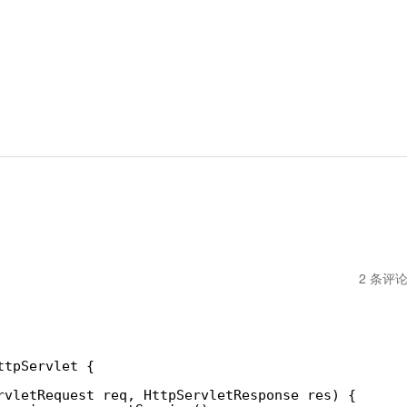
2 条评
ttpServlet {
rvletRequest req, HttpServletResponse res) {