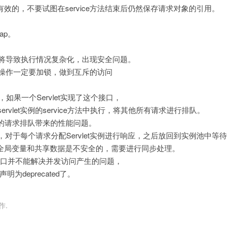
范围内是有效的，不要试图在service方法结束后仍然保存请求对象的引用。
Map。
：
建线程，将导致执行情况复杂化，出现安全问题。
修改操作一定要加锁，做到互斥的访问
个标识接口，如果一个Servlet实现了这个接口，
ervlet实例的service方法中执行，将其他所有请求进行排队。
的请求排队带来的性能问题。
池，对于每个请求分配Servlet实例进行响应，之后放回到实例池中等待
于全局变量和共享数据是不安全的，需要进行同步处理。
del接口并不能解决并发访问产生的问题，
确声明为deprecated了。
作.