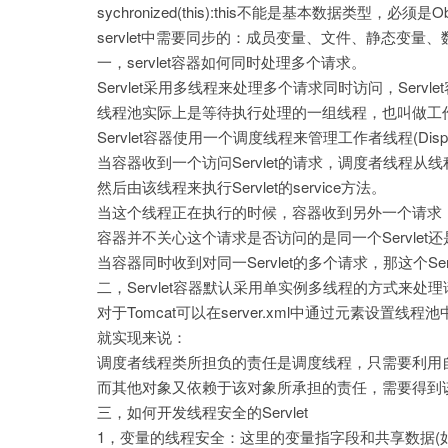
sychronized(this):this不能是基本数据类型，
servlet中需要同步的：成员变量、文件、静态变量
一，servlet容器如何同时处理多个请求。
Servlet采用多线程来处理多个请求同时访问，Serv
线程池实际上是等待执行处理的一组线程，也叫做工作者线程(
Servlet容器使用一个调度线程来管理工作者线程(Dispatch
当容器收到一个访问Servlet的请求，调度者线程
然后由该线程来执行Servlet的service方法。
当这个线程正在执行的时候，容器收到另外一个请求
容器并不关心这个请求是否访问的是同一个Servlet还是另
当容器同时收到对同一Servlet的多个请求，那这个Ser
二，Servlet容器默认采用单实例多线程的方式来处理
对于Tomcat可以在server.xml中通过元素设置线
就实现来说：
调度者线程类所担负的责任是调度线程，只需要利用
而其他对象又依赖于该对象所承担的责任，需要得到
三，如何开发线程安全的Servlet
1，变量的线程安全：这里的变量指字段和共享数据(