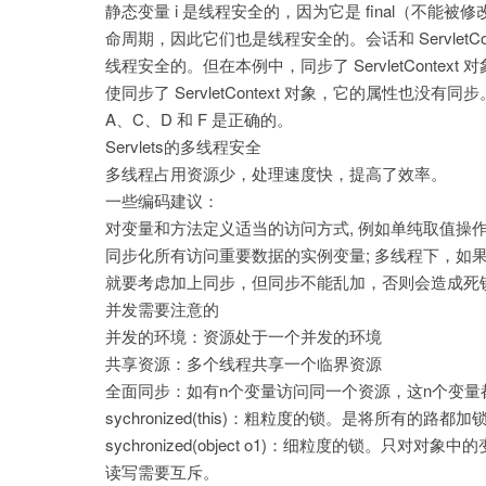
静态变量 i 是线程安全的，因为它是 final（不
命周期，因此它们也是线程安全的。会话和 Servlet
线程安全的。但在本例中，同步了 ServletConte
使同步了 ServletContext 对象，它的属性也没
A、C、D 和 F 是正确的。
Servlets的多线程安全
多线程占用资源少，处理速度快，提高了效率。
一些编码建议：
对变量和方法定义适当的访问方式, 例如单纯取值操
同步化所有访问重要数据的实例变量; 多线程下，如
就要考虑加上同步，但同步不能乱加，否则会造成死
并发需要注意的
并发的环境：资源处于一个并发的环境
共享资源：多个线程共享一个临界资源
全面同步：如有n个变量访问同一个资源，这n个变
sychronized(this)：粗粒度的锁。是将所有的路都加
sychronized(object o1)：细粒度的锁。
读写需要互斥。