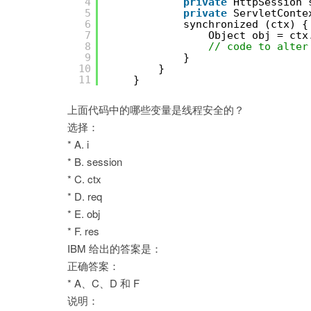
4
private
HttpSession 
5
private
ServletConte
6
synchronized (ctx) {
7
Object obj = ctx
8
// code to alter
9
}
10
}
11
}
上面代码中的哪些变量是线程安全的？
选择：
* A. i
* B. session
* C. ctx
* D. req
* E. obj
* F. res
IBM 给出的答案是：
正确答案：
* A、C、D 和 F
说明：