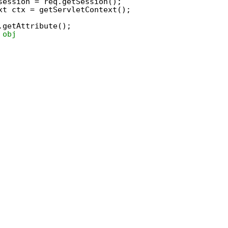
session = req.getSession();
xt ctx = getServletContext();
.getAttribute();
 obj