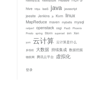
hadoop安装
hadoop招聘
java
hive
IaaS
javascript
https
linux
Kvm
jeesite
Jenkins
js
MapReduce
mysql
maven
mybatis
openstack
osgi
netperf
PaaS
Phoenix
Storm
svn
Xen
Presto
spring
superset
云计算
云计算是什么
yum
大数据
持续集成
数据挖掘
多线程
虚拟化
腾讯云平台
物联网
登录