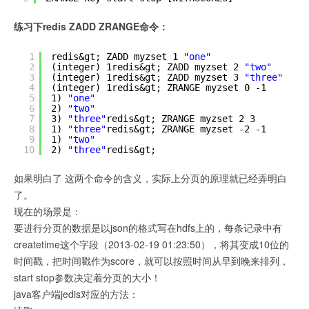
练习下redis ZADD ZRANGE命令：
1
redis&gt; ZADD myzset 1 
"one"
2
(integer) 1redis&gt; ZADD myzset 2 
"two"
3
(integer) 1redis&gt; ZADD myzset 3 
"three"
4
(integer) 1redis&gt; ZRANGE myzset 0 -1
5
1) 
"one"
6
2) 
"two"
7
3) 
"three"
redis&gt; ZRANGE myzset 2 3
8
1) 
"three"
redis&gt; ZRANGE myzset -2 -1
9
1) 
"two"
10
2) 
"three"
redis&gt;
如果明白了 这两个命令的含义，实际上分页的原理就已经弄明白
了。
现在的场景是：
要进行分页的数据是以json的格式写在hdfs上的，每条记录中有
createtime这个字段（2013-02-19 01:23:50），将其变成10位的
时间戳，把时间戳作为score，就可以按照时间从早到晚来排列，
start stop参数决定着分页的大小！
java客户端jedis对应的方法：