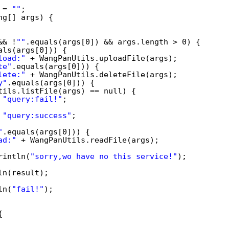
 = 
""
;
ng[] args) {
&& !
""
.equals(args[0]) && args.length > 0) {
als(args[0])) {
load:"
+ WangPanUtils.uploadFile(args);
te"
.equals(args[0])) {
lete:"
+ WangPanUtils.deleteFile(args);
y"
.equals(args[0])) {
tils.listFile(args) == null) {
 
"query:fail!"
;
 
"query:success"
;
"
.equals(args[0])) {
ad:"
+ WangPanUtils.readFile(args);
rintln(
"sorry,wo have no this service!"
);
ln(result);
ln(
"fail!"
);
{