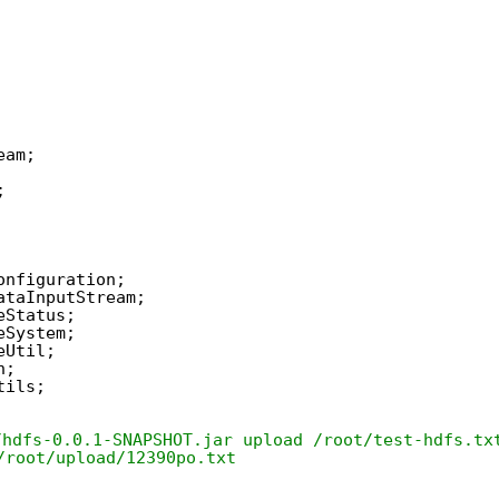
eam;
;
onfiguration;
ataInputStream;
eStatus;
eSystem;
eUtil;
h;
tils;
dfs-0.0.1-SNAPSHOT.jar upload /root/test-hdfs.tx
/root/upload/12390po.txt