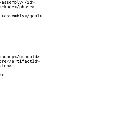
-assembly</id>
ackage</phase>
l>assembly</goal>
hadoop</groupId>
ore</artifactId>
sion>
e>