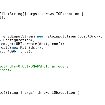
File(String[] args) throws IOException {
1];
fferedInputStream(
new
FileInputStream(loaclSrc));
w
Configuration();
tem.get(URI.create(dst), conf);
reate(
new
Path(dst));
ut, 4096, true);
t/hdfs-0.0.1-SNAPSHOT.jar query
/root/
le(String[] args) throws IOException {