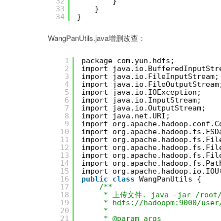
32
}
33
}
34
}
WangPanUtils.java增删改查：
1
package com.yun.hdfs;
2
import java.io.BufferedInputStr
3
import java.io.FileInputStream;
4
import java.io.FileOutputStream
5
import java.io.IOException;
6
import java.io.InputStream;
7
import java.io.OutputStream;
8
import java.net.URI;
9
import org.apache.hadoop.conf.C
10
import org.apache.hadoop.fs.FSD
11
import org.apache.hadoop.fs.Fil
12
import org.apache.hadoop.fs.Fil
13
import org.apache.hadoop.fs.Fil
14
import org.apache.hadoop.fs.Pat
15
import org.apache.hadoop.io.IOU
16
public
class
WangPanUtils {
17
/**
18
* 上传文件. java -jar /root/h
19
* hdfs://hadoopm:9000/user
20
*
21
* @param args