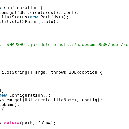
w
Configuration();
tem.get(URI.create(dst), conf);
.listStatus(
new
Path(dst));
Util.stat2Paths(statu);
.1-SNAPSHOT.jar delete hdfs://hadoopm:9000/user/ro
File(String[] args) throws IOException {
1];
new
Configuration();
ystem.get(URI.create(fileName), config);
leName);
 {
s.
delete
(path, false);