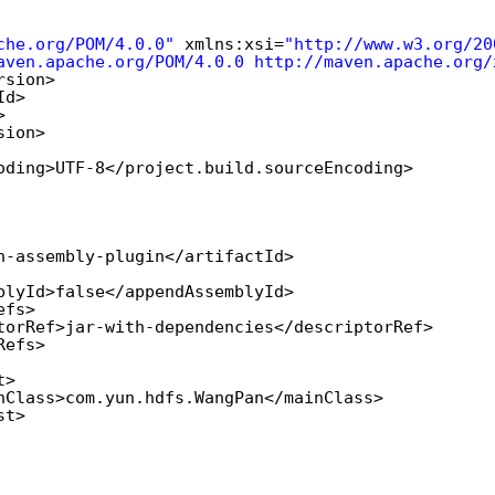
che.org/POM/4.0.0
"
xmlns:xsi=
"
http://www.w3.org/20
aven.apache.org/POM/4.0.0
http://maven.apache.org/
rsion>
Id>
>
sion>
oding>UTF-8</project.build.sourceEncoding>
n-assembly-plugin</artifactId>
blyId>false</appendAssemblyId>
efs>
torRef>jar-with-dependencies</descriptorRef>
Refs>
t>
nClass>com.yun.hdfs.WangPan</mainClass>
st>