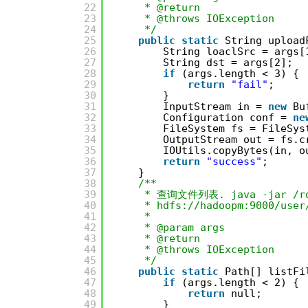
22
* @return
23
* @throws IOException
24
*/
25
public
static
String upload
26
String loaclSrc = args[
27
String dst = args[2];
28
if
(args.length < 3) {
29
return
"fail"
;
30
}
31
InputStream in = 
new
Bu
32
Configuration conf = 
ne
33
FileSystem fs = FileSys
34
OutputStream out = fs.c
35
IOUtils.copyBytes(in, o
36
return
"success"
;
37
}
38
/**
39
* 查询文件列表. java -jar /roo
40
* hdfs://hadoopm:9000/user
41
*
42
* @param args
43
* @return
44
* @throws IOException
45
*/
46
public
static
Path[] listFi
47
if
(args.length < 2) {
48
return
null;
49
}