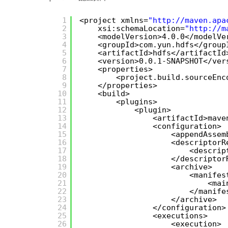
1
<project xmlns=
"
http://maven.apa
2
xsi:schemaLocation=
"
http://m
3
<modelVersion>4.0.0</modelVe
4
<groupId>com.yun.hdfs</group
5
<artifactId>hdfs</artifactId
6
<version>0.0.1-SNAPSHOT</ver
7
<properties>
8
<project.build.sourceEnc
9
</properties>
10
<build>
11
<plugins>
12
<plugin>
13
<artifactId>mave
14
<configuration>
15
<appendAssem
16
<descriptorR
17
<descrip
18
</descriptor
19
<archive>
20
<manifes
21
<mai
22
</manife
23
</archive>
24
</configuration>
25
<executions>
26
<execution>