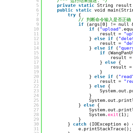
4
/*** 运行结果描述. */
5
private
static
String result
6
public
static
void main(Stri
7
try
{
8
// 判断命令输入是否正确
9
if
(args[0] != null 
10
if
(
"upload"
.equ
11
result = 
"up
12
} 
else
if
(
"dele
13
result = 
"de
14
} 
else
if
(
"quer
15
if
(WangPanU
16
result =
17
} 
else
{
18
result =
19
}
20
} 
else
if
(
"read
21
result = 
"re
22
} 
else
{
23
System.out.p
24
}
25
System.out.print
26
} 
else
{
27
System.out.print
28
System.
exit
(1);
29
}
30
} 
catch
(IOException e) 
31
e.printStackTrace();