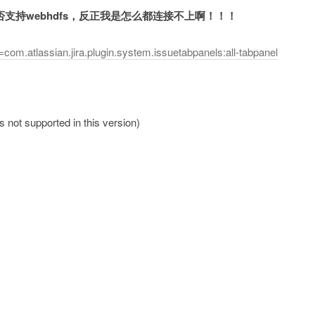
0）是否支持webhdfs，反正我是怎么都连接不上啊！！！
com.atlassian.jira.plugin.system.issuetabpanels:all-tabpanel
ot supported in this version)