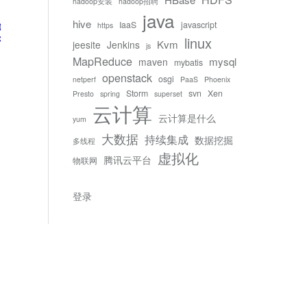
hadoop安装
hadoop招聘
java
hive
IaaS
javascript
https
01/XMLSchema-instance
"
xsd/maven-4.0.0.xsd
"
>
linux
Kvm
jeesite
Jenkins
js
MapReduce
mysql
maven
mybatis
openstack
osgi
netperf
PaaS
Phoenix
Storm
svn
Xen
Presto
spring
superset
云计算
云计算是什么
yum
大数据
持续集成
数据挖掘
多线程
虚拟化
腾讯云平台
物联网
登录