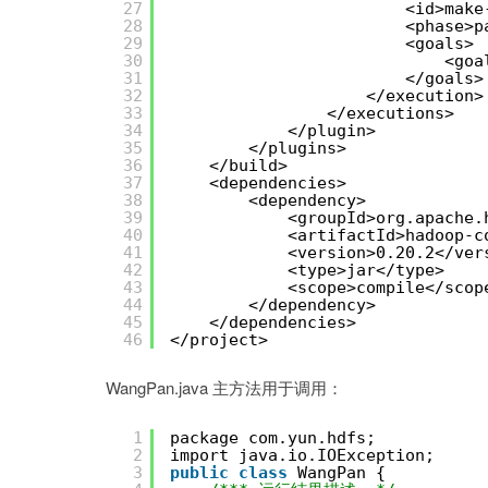
27
<id>make
28
<phase>p
29
<goals>
30
<goa
31
</goals>
32
</execution>
33
</executions>
34
</plugin>
35
</plugins>
36
</build>
37
<dependencies>
38
<dependency>
39
<groupId>org.apache.
40
<artifactId>hadoop-c
41
<version>0.20.2</ver
42
<type>jar</type>
43
<scope>compile</scop
44
</dependency>
45
</dependencies>
46
</project>
WangPan.java 主方法用于调用：
1
package com.yun.hdfs;
2
import java.io.IOException;
3
public
class
WangPan {