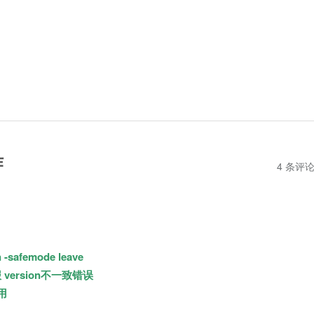
作
4 条评
afemode leave
ersion不一致错误
用