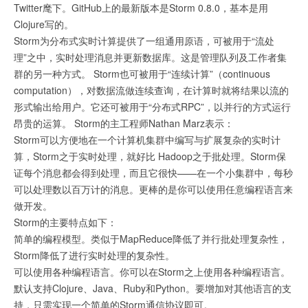
Twitter麾下。GitHub上的最新版本是Storm 0.8.0，基本是用
Clojure写的。
Storm为分布式实时计算提供了一组通用原语，可被用于“流处
理”之中，实时处理消息并更新数据库。这是管理队列及工作者集
群的另一种方式。 Storm也可被用于“连续计算”（continuous
computation），对数据流做连续查询，在计算时就将结果以流的
形式输出给用户。它还可被用于“分布式RPC”，以并行的方式运行
昂贵的运算。 Storm的主工程师Nathan Marz表示：
Storm可以方便地在一个计算机集群中编写与扩展复杂的实时计
算，Storm之于实时处理，就好比 Hadoop之于批处理。Storm保
证每个消息都会得到处理，而且它很快——在一个小集群中，每秒
可以处理数以百万计的消息。更棒的是你可以使用任意编程语言来
做开发。
Storm的主要特点如下：
简单的编程模型。类似于MapReduce降低了并行批处理复杂性，
Storm降低了进行实时处理的复杂性。
可以使用各种编程语言。你可以在Storm之上使用各种编程语言。
默认支持Clojure、Java、Ruby和Python。要增加对其他语言的支
持，只需实现一个简单的Storm通信协议即可。