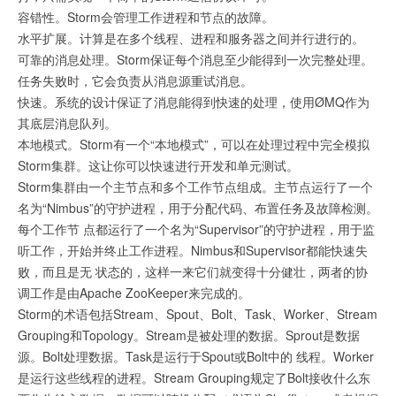
容错性。Storm会管理工作进程和节点的故障。
水平扩展。计算是在多个线程、进程和服务器之间并行进行的。
可靠的消息处理。Storm保证每个消息至少能得到一次完整处理。
任务失败时，它会负责从消息源重试消息。
快速。系统的设计保证了消息能得到快速的处理，使用ØMQ作为
其底层消息队列。
本地模式。Storm有一个“本地模式”，可以在处理过程中完全模拟
Storm集群。这让你可以快速进行开发和单元测试。
Storm集群由一个主节点和多个工作节点组成。主节点运行了一个
名为“Nimbus”的守护进程，用于分配代码、布置任务及故障检测。
每个工作节 点都运行了一个名为“Supervisor”的守护进程，用于监
听工作，开始并终止工作进程。Nimbus和Supervisor都能快速失
败，而且是无 状态的，这样一来它们就变得十分健壮，两者的协
调工作是由Apache ZooKeeper来完成的。
Storm的术语包括Stream、Spout、Bolt、Task、Worker、Stream
Grouping和Topology。Stream是被处理的数据。Sprout是数据
源。Bolt处理数据。Task是运行于Spout或Bolt中的 线程。Worker
是运行这些线程的进程。Stream Grouping规定了Bolt接收什么东