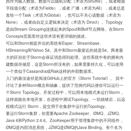
西作为输入数据。数据可以随机分配（术语为Shuffle），或者根据
字段值分配（术语为Fields），或者 广播（术语为All），或者总是
发给一个Task（术语为Global），也可以不关心该数据（术语为
None），或者由自定义逻辑来决定（术语为 Direct）。Topology
是由Stream Grouping连接起来的Spout和Bolt节点网络。在Storm
Concepts页面里对这些术语有更详细的描述。
可以和Storm相提并论的系统有Esper、Streambase、
HStreaming和Yahoo S4。其中和Storm最接近的就是S4。两者最
大的区别在于Storm会保证消息得到处理。这些系统中有的拥有内
建数据存储层，这是Storm所没有的，如果需要持久化，可以使用
一个类似于Cassandra或Riak这样的外部数据库。
入门的最佳途径是阅读GitHub上的官方《Storm Tutorial》。 其中
讨论了多种Storm概念和抽象，提供了范例代码以便你可以运行一
个Storm Topology。开发过程中，可以用本地模式来运行Storm，
这样就能在本地开发，在进程中测试Topology。一切就绪后，以远
程模式运行 Storm，提交用于在集群中运行的Topology。
要运行Storm集群，你需要Apache Zookeeper、ØMQ、JZMQ、
Java 6和Python 2.6.6。ZooKeeper用于管理集群中的不同组件，
ØMQ是内部消息系统，JZMQ是ØMQ的Java Binding。有个名为