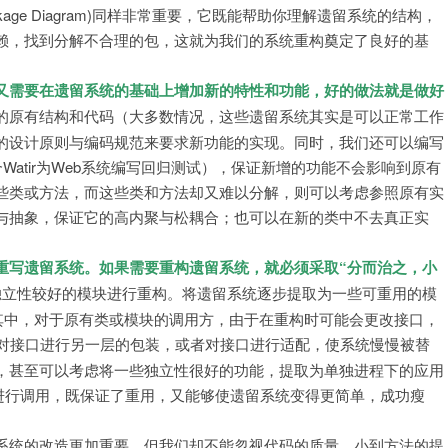
ge Diagram)同样非常重要，它既能帮助你理解遗留系统的结构，
赖，找到分解不合理的包，这就为我们的系统重构奠定了良好的基
又需要在遗留系统的基础上增加新的特性和功能，好的做法就是做好
的原有结构和代码（大多数情况，这些遗留系统其实是可以正常工作
的设计原则与编码规范来要求新功能的实现。同时，我们还可以编写
合Watir为Web系统编写回归测试），保证新增的功能不会影响到原有
些类或方法，而这些类和方法却又难以分解，则可以考虑参照原有实
与抽象，保证它的高内聚与松耦合；也可以在新的类中不去真正实
重写遗留系统。
如果需要重构遗留系统，就必须采取“分而治之，小
独立性较好的模块进行重构。将遗留系统逐步提取为一些可重用的模
。其中，对于原有类或模块的调用方，由于在重构时可能会更改接口，
对接口进行另一层的包装，或者对接口进行适配，使系统慢慢被替
，甚至可以考虑将一些独立性很好的功能，提取为单独进程下的应用
tful的方式进行调用，既保证了重用，又能够使遗留系统变得更简单，成功瘦
系统的改造更加重要，但我们却不能忽视代码的质量。小到方法的提