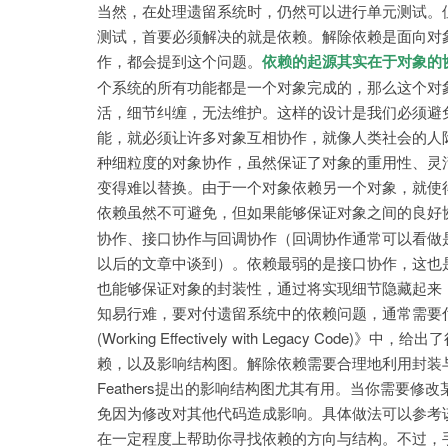
当然，在处理遗留系统时，仍然可以进行单元测试。
测试，首要必须解决的就是依赖。解除依赖是面向对
作，都会提到这个问题。
依赖的起源其实在于对象的
个系统的所有功能都是一个对象完成的，那么这个对
活，细节纠缠，无法维护。这样的设计是我们必须避
能，就必须让许多对象互相协作，就像人类社会的人
种细粒度的对象协作，虽然保证了对象的重用性、灵
变得难以替换。由于一个对象依赖另一个对象，就使
依赖虽然不可避免，但如果能够保证对象之间的良好
协作、接口协作与回调协作（回调协作通常可以看做
以后的文章中谈到）。依赖最弱的是接口协作，这也
也能够保证对象的封装性，通过将实现细节隐藏起来
知易行难，要对付遗留系统中的依赖问题，通常需要付出百倍
(Working Effectively with Legacy
赖，以及影响结构图。解除依赖需要合理地利用封装
Feathers提出的影响结构图尤其有用。当你需要
免因为修改对其他代码造成影响。具体做法可以参考
在一定程度上帮助你寻找依赖的方向与结构。不过，