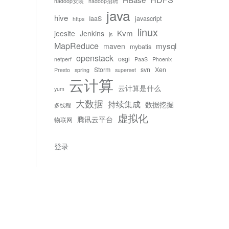
hadoop安装
hadoop招聘
java
hive
IaaS
javascript
https
linux
Kvm
jeesite
Jenkins
js
MapReduce
mysql
maven
mybatis
openstack
osgi
netperf
PaaS
Phoenix
Storm
svn
Xen
Presto
spring
superset
云计算
云计算是什么
yum
大数据
持续集成
数据挖掘
多线程
虚拟化
腾讯云平台
物联网
登录