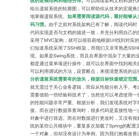
统的逻辑结构和物理分布。
可以阅读架构文档和源代
绘出遗留系统的轮廓图，可以帮助你从技术的宏观角
地掌握遗留系统。
如果需要阅读源代码，最好能够从
码习惯。
由于之前对系统架构已有了解，阅读代码时
代码实现是否与文档的描述一致，并充分利用自己的
采用了MVC架构，就可以很容易地根据Url找到对应的C
们知道系统采用了SSH框架，而我们又非常熟悉SS
现。如果是Swing系统，而且在界面中混杂了大量
都是通过菜单项进行操作，就可以在界面中找到相关的
可以利用调试的方法，设置断点，来摸清楚系统的运
分析遗留系统需要有的放矢，根据目标快速锁定范围
就无需过于关心业务逻辑，而应从性能分析入手。考
需要借助一些经验和技术了，当然也可以考虑使用一
的性能问题非常严重。根据分析，我们发现系统对字符
接。而在进行数据库查询时，很多代码是直接性地一
对象中进行筛选。而在对数据进行更改时，又没有很
统的某些公共模块中，重复多次加载了Spring的
一个对象，但却没有设计为单例。因为我们抱着改善