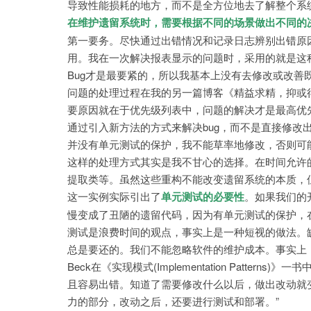
导致性能损耗的地方，而不是全方位地去了解整个系
在维护遗留系统时，需要根据不同的场景做出不同的
第一要务。尽快通过出错情况和记录日志辨别出错原
用。我在一次解决报表显示的问题时，采用的就是这
Bug才是最要紧的，所以我基本上没有去修改或改
问题的处理过程在我的另一篇博客《精益求精，抑或
要原因就在于优先级列表中，问题的解决才是最高优先级。
通过引入新方法的方式来解决bug，而不是直接修改
并没有单元测试的保护，我不能草率地修改，否则可能
这样的处理方式其实是我不甘心的选择。在时间允许
提取类等。虽然这些重构不能改变遗留系统的本质，
这一实例实际引出了
单元测试的必要性
。如果我们的
慢变成了丑陋的遗留代码，因为有单元测试的保护，
测试是浪费时间的观点，事实上是一种短视的做法。缺乏单元
总是要还的。我们不能忽略软件的维护成本。事实上，
Beck在《实现模式(Implementation Patt
且容易出错。知道了需要修改什么以后，做出改动就
力的部分，改动之后，还要进行测试和部署。”