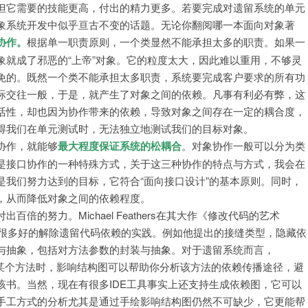
但它需要的技能更高，付出的精力更多。若要完成对遗留系统的单元
象系统开发中似乎亘古不变的话题。无论你翻阅哪一本面向对象著
协作。
根据单一职责原则，一个类显然不能承担太多的职责。如果一
象就成了邪恶的“上帝”对象。它的粒度太大，因此难以重用，不够灵
免的。既然一个类不能承担太多职责，系统要完成客户要求的所有功
际交往一般，于是，就产生了对象之间的依赖。凡事有利必有弊，这
活性，却也因为协作带来的依赖，导致对象之间存在一定的耦合度，
得我们在单元测试时，无法独立地测试我们的目标对象。
协作，就能够
最大程度保证系统的松耦合
。对象协作一般可以分为类
是接口协作的一种特殊方式，关于这三种协作的特点与方式，我会在
是我们努力达到的目标，它符合“面向接口设计”的基本原则。同时，
，从而降低对象之间的依赖程度。
的努力。Michael Feathers在其大作《修改代码的艺术
 Code)》中，给出了很多好的解除遗留代码依赖的实践。例如他提出的接缝类型，隐藏依
与抽象，包括对方法参数的封装与抽象。对于遗留系统而言，
修改某个方法时，影响结构图可以帮助你分析该方法的依赖传播途径，避
该书。当然，现在有很多IDE工具事实上还支持生成依赖图，它可以
手工方式的分析尤其是通过手绘影响结构图仍然不可缺少，它更能帮