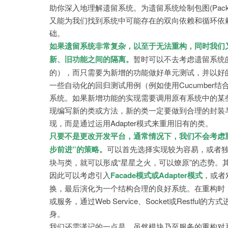
助你深入地理解遗留系统。为遗留系统绘制包图(Packa
又能为我们找到系统中可能存在的双向依赖和循环依
础。
如果遗留系统非常复杂，以至于无法重构，同时我们
新、旧功能之间的隔离。
暂时可以不去考虑遗留系统
的），而只需要为新增的功能做好单元测试，并以好
一些自动化的回归测试用例（例如使用Cucumber结
系统。如果新增功能的实现需要调用原有系统中的某
现编写新的类或方法，新的类一定要做到合理的封装
现，而是通过运用Adapter模式来重用旧有的类。
只要不是更改开发平台，通常情况下，我们不会考虑
步前进”的策略。
可以首先选择实现较为容易，或者
块与类，就可以形成“星星之火，可以燎原”的态势
因此可以考虑引入
Facade模式或Adapter模式
，或者
换，最后演化为一个结构合理的良好系统。在重构时
或服务，通过Web Service、Socket或Res
身。
我们还需谨记的一点是，虽然模块乃至服务的重构对