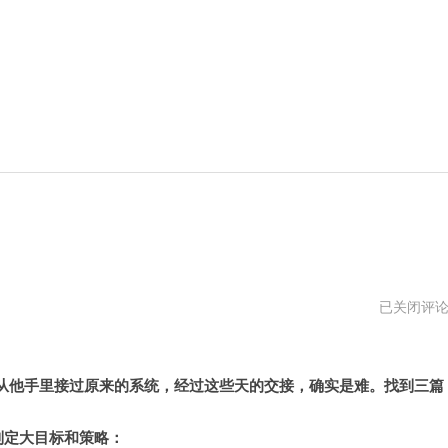
处
已关闭评
理
遗
留
从他手里接过原来的系统，经过这些天的交接，确实是难。找到三篇
系
统
制定大目标和策略：