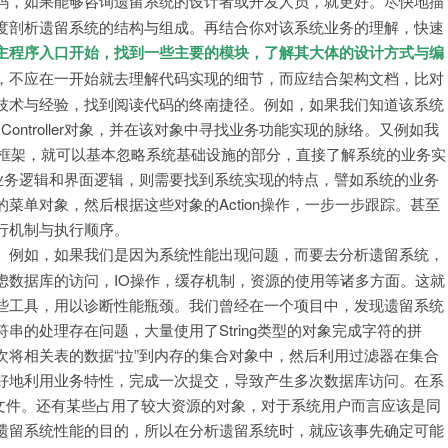
码，如果能够咨询遗留系统的设计者或开发人员，就更好。尽快地描
度剖析遗留系统的结构与组成。再结合你对该系统业务的理解，快速
主程序入口开始，找到一些主要的模块，了解其大体的设计方式与编
，不应在一开始就去理解代码实现的细节，而应结合架构文档，比对
技术与经验，找到阅读代码的终南捷径。例如，如果我们知道该系统
ontroller对象，并在该对象中寻找业务功能实现的脉络。又例如我
H框架，就可以基本忽略系统基础设施的部分，直接了解系统的业务实
的业务逻辑和界面逻辑，则需要找到系统实现的特点，譬如系统的业务
菜单对象，然后根据这些对象的Action操作，一步一步跟踪。甚至
行机制与执行顺序。
。
例如，如果我们是因为系统性能出现问题，而要去分析遗留系统，
虑数据库的访问，IO操作，缓存机制，资源的使用等诸多方面。这就
些工具，用以诊断性能瓶颈。我们曾经在一个项目中，发现遗留系统
串的处理存在问题，大量使用了String类型的对象完成字符的拼
次将相关表的数据“拉”到内存的集合对象中，然后利用过滤器在集合
好地利用业务特性，完成一次提交，导致产生多次数据库访问。在系
配置文件。还有某些占用了较大资源的对象，对于系统用户而言应该是同
遗留系统性能的目的，所以在分析遗留系统时，就应该事先确定可能