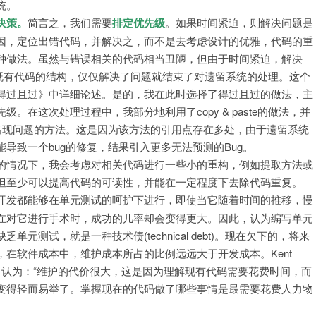
统。
决策。
简言之，我们需要
排定优先级
。如果时间紧迫，则解决问题是
因，定位出错代码，并解决之，而不是去考虑设计的优雅，代码的重
种做法。虽然与错误相关的代码相当丑陋，但由于时间紧迫，解决
善既有代码的结构，仅仅解决了问题就结束了对遗留系统的处理。这个
得过且过》中详细论述。是的，我在此时选择了得过且过的做法，主
在这次处理过程中，我部分地利用了copy & paste的做法，并
出现问题的方法。这是因为该方法的引用点存在多处，由于遗留系统
导致一个bug的修复，结果引入更多无法预测的Bug。
的情况下，我会考虑对相关代码进行一些小的重构，例如提取方法或
但至少可以提高代码的可读性，并能在一定程度下去除代码重复。
开发都能够在单元测试的呵护下进行，即使当它随着时间的推移，慢
在对它进行手术时，成功的几率却会变得更大。因此，认为编写单元
测试，就是一种技术债(technical debt)。现在欠下的，将来
在软件成本中，维护成本所占的比例远远大于开发成本。Kent
erns)》一书中认为：“维护的代价很大，这是因为理解现有代码需要花费时间，而
变得轻而易举了。掌握现在的代码做了哪些事情是最需要花费人力物