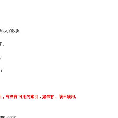
何
使
用？
个外部输入的数据
了。
);
了
判断，有没有 可用的索引，如果有， 该不该用。
me, age);