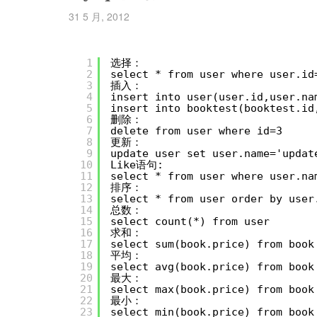
31 5 月, 2012
1
选择：
2
select * from user where user.id
3
插入：
4
insert into user(user.id,user.na
5
insert into booktest(booktest.i
6
删除：
7
delete from user where id=3
8
更新：
9
update user set user.name='updat
10
Like语句:
11
select * from user where user.na
12
排序：
13
select * from user order by user
14
总数：
15
select count(*) from user
16
求和：
17
select sum(book.price) from book
18
平均：
19
select avg(book.price) from book
20
最大：
21
select max(book.price) from book
22
最小：
23
select min(book.price) from book