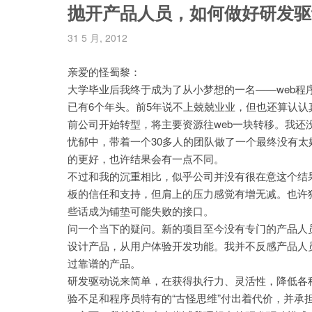
抛开产品人员，如何做好研发驱
31 5 月, 2012
亲爱的怪蜀黎：
大学毕业后我终于成为了从小梦想的一名——web程
已有6个年头。前5年说不上兢兢业业，但也还算认认
前公司开始转型，将主要资源往web一块转移。我
忧郁中，带着一个30多人的团队做了一个最终没有
的更好，也许结果会有一点不同。
不过和我的沉重相比，似乎公司并没有很在意这个结
板的信任和支持，但肩上的压力感觉有增无减。也许
些话成为铺垫可能失败的接口。
问一个当下的疑问。新的项目至今没有专门的产品人
设计产品，从用户体验开发功能。我并不反感产品人
过靠谱的产品。
研发驱动说来简单，在获得执行力、灵活性，降低各
验不足和程序员特有的“古怪思维”付出着代价，并承