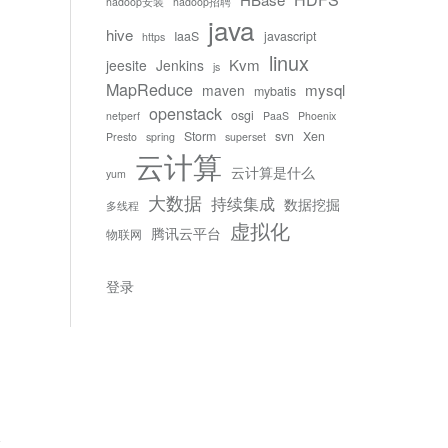
hadoop安装
hadoop招聘
java
hive
IaaS
javascript
https
linux
Kvm
jeesite
Jenkins
js
MapReduce
mysql
maven
mybatis
openstack
osgi
netperf
PaaS
Phoenix
Storm
svn
Xen
Presto
spring
superset
云计算
云计算是什么
yum
大数据
持续集成
数据挖掘
多线程
虚拟化
腾讯云平台
物联网
登录
论