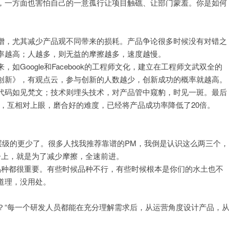
，一方面也害怕自己的一意孤行让项目触礁、让部门蒙羞。你是如何
增，尤其减少产品观不同带来的损耗。产品争论很多时候没有对错之
率越高；人越多，则无益的摩擦越多，速度越慢。
Google和Facebook的工程师文化，建立在工程师文武双全的
创新》，有观点云，参与创新的人数越少，创新成功的概率就越高。
代码如见梵文；技术则埋头技术，对产品管中窥豹，时见一斑。最后
目，互相对上眼，磨合好的难度，已经将产品成功率降低了20倍。
层级的更少了。很多人找我推荐靠谱的PM，我倒是认识这么两三个，
子上，就是为了减少摩擦，全速前进。
品种都很重要。有些时候品种不行，有些时候根本是你们的水土也不
道理，没用处。
？“每一个研发人员都能在充分理解需求后，从运营角度设计产品，