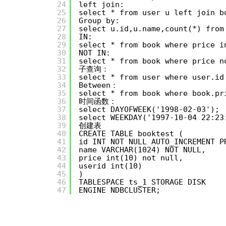
24
left join:
25
select * from user u left join b
26
Group by:
27
select u.id,u.name,count(*) from
28
IN:
29
select * from book where price i
30
NOT IN:
31
select * from book where price n
32
子查询：
33
select * from user where user.id
34
Between：
35
select * from book where book.pr
36
时间函数：
37
select DAYOFWEEK('1998-02-03');
38
select WEEKDAY('1997-10-04 22:23
39
创建表
40
CREATE TABLE booktest (
41
id INT NOT NULL AUTO_INCREMENT P
42
name VARCHAR(1024) NOT NULL,
43
price int(10) not null,
44
userid int(10)
45
)
46
TABLESPACE ts_1 STORAGE DISK
47
ENGINE NDBCLUSTER;