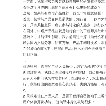
一方面，我希望努力去尝试我理想中的研发驱动模式
看待这个具体的问题的？或者有什么更好的建议？
当然，如果能有靠谱产品推荐，我也非常愿意接受！
首先，技术与产品合体是最优解，知行合一，效率大
分，只有风格差异，所以参与讨论的人越少，执行效
在国外，牛逼产品往往就是知行合一的工程师捣鼓出来，如
基础上，才能催生创新。我以前写过一篇《为什么不
所以国内文理分家，贻害万年。产品不精研技术，看
在99.9%的情况下，还得由产品+技术的组合去做项
回到正题。
1、
你说得对，靠谱的产品人员极少，到“产品架构”这个
但很难挖动。我自己创业都没打算招PM，自己挽袖
还有人不断问我怎样培养PM，也回答不了，水土和
行，我能给出的答案都是心灵鸡汤一类的万能解，有
2、
如果很难信任产品人员，是否工程师自己挽袖子上呢
用户体验开发功能。”这句话本身的破绽很多：