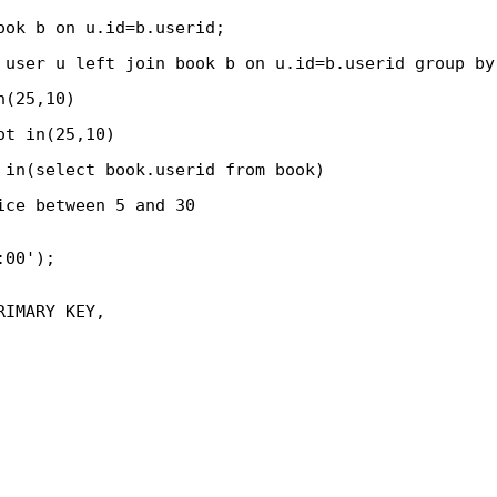
ook b on u.id=b.userid;
 user u left join book b on u.id=b.userid group by
n(25,10)
ot in(25,10)
 in(select book.userid from book)
ice between 5 and 30
:00');
RIMARY KEY,