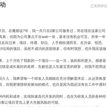
动
抛
已关闭评
开
产
品
人
序员。在魔都这7年，我一共只在2家公司服务过，而在现在这家公司
员，
如
真真，但因为公司重点不在web一块，基本没有机会可言。所幸一年
何
还没反应过来，项目、待遇、职位、人手都纷涌而至。在兴奋、惶恐、
做
太好结局的项目。虽然不成功的原因很多，但有时我想，也许我应该做
好
研
果。上个月给了我新的一个项目——这一次，放的权利更大。感谢老
发
驱
犯错是成长最好的老师，失败也是人生最宝贵的财富，但我不想用这
动
员介入，我希望每一个研发人员都能在充分理解需求后，从运营角度
员，但我更憧憬研发驱动的模式，也许是因为我还没有在工作中遇到
种内耗和成本，实现快速迭代开发的同时，也在为研发人员的各种经
担着让项目背负上更大失败风险的可能。