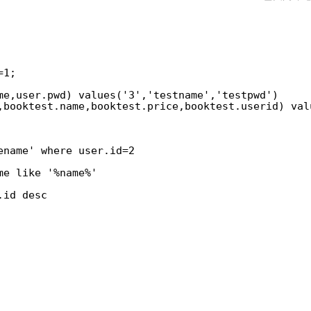
语
句
大
全
=1;
me,user.pwd) values('3','testname','testpwd')
d,booktest.name,booktest.price,booktest.userid) v
ename' where user.id=2
me like '%name%'
.id desc