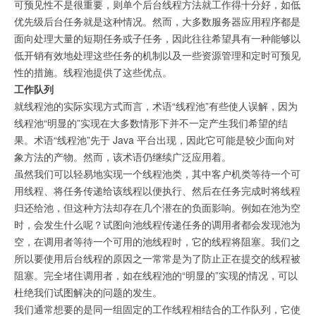
可预见性不是很重要，则单个后台线程方法就工作得十分好，如低
优先级后台任务就是这种情况。然而，大多数服务器应用程序都是
面向处理大量的短期任务或子任务，因此往往希望具有一种能够以
低开销有效地处理这些任务的机制以及一些资源管理和定时可预见
性的措施。线程池提供了这些优点。
工作队列
就线程池的实际实现方式而言，术语“线程池”有些使人误解，因为
线程池“明显的”实现在大多数情形下并不一定产生我们希望的结
果。术语“线程池”先于 Java 平台出现，因此它可能是较少面向对
象方法的产物。然而，该术语仍继续广泛应用着。
虽然我们可以轻易地实现一个线程池类，其中客户机类等待一个可
用线程、将任务传递给该线程以便执行、然后在任务完成时将线程
归还给池，但这种方法却存在几个潜在的负面影响。例如在池为空
时，会发生什么呢？试图向池线程传递任务的调用者都会发现池为
空，在调用者等待一个可用的池线程时，它的线程将阻塞。我们之
所以要使用后台线程的原因之一常常是为了防止正在提交的线程被
阻塞。完全堵住调用者，如在线程池的“明显的”实现的情况，可以
杜绝我们试图解决的问题的发生。
我们通常想要的是同一组固定的工作线程相结合的工作队列，它使