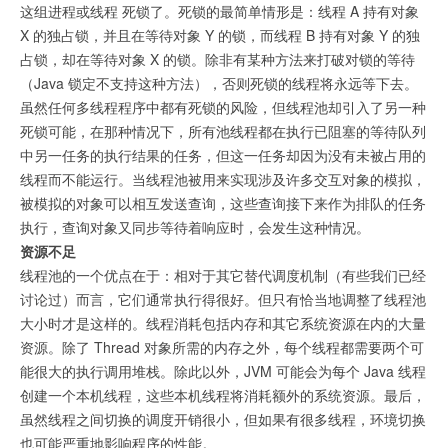
这组进程或线程 死锁了。死锁的最简单情形是：线程 A 持有对象
X 的独占锁，并且在等待对象 Y 的锁，而线程 B 持有对象 Y 的独
占锁，却在等待对象 X 的锁。除非有某种方法来打破对锁的等待
（Java 锁定不支持这种方法），否则死锁的线程将永远等下去。
虽然任何多线程程序中都有死锁的风险，但线程池却引入了另一种
死锁可能，在那种情况下，所有池线程都在执行已阻塞的等待队列
中另一任务的执行结果的任务，但这一任务却因为没有未被占用的
线程而不能运行。当线程池被用来实现涉及许多交互对象的模拟，
被模拟的对象可以相互发送查询，这些查询接下来作为排队的任务
执行，查询对象又同步等待着响应时，会发生这种情况。
资源不足
线程池的一个优点在于：相对于其它替代调度机制（有些我们已经
讨论过）而言，它们通常执行得很好。但只有恰当地调整了线程池
大小时才是这样的。线程消耗包括内存和其它系统资源在内的大量
资源。除了 Thread 对象所需的内存之外，每个线程都需要两个可
能很大的执行调用堆栈。除此以外，JVM 可能会为每个 Java 线程
创建一个本机线程，这些本机线程将消耗额外的系统资源。最后，
虽然线程之间切换的调度开销很小，但如果有很多线程，环境切换
也可能严重地影响程序的性能。