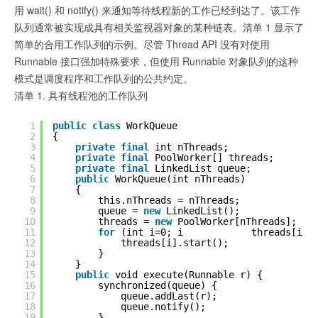
用 wait() 和 notify() 来通知等待线程新的工作已经到达了。该工作
队列通常被实现成具有相关监视器对象的某种链表。清单 1 显示了
简单的合用工作队列的示例。尽管 Thread API 没有对使用
Runnable 接口强加特殊要求，但使用 Runnable 对象队列的这种
模式是调度程序和工作队列的公共约定。
清单 1. 具有线程池的工作队列
1
public
class
WorkQueue
2
{
3
private
final
int nThreads;
4
private
final
PoolWorker[] threads;
5
private
final
LinkedList queue;
6
public
WorkQueue(int nThreads)
7
{
8
this.nThreads = nThreads;
9
queue = 
new
LinkedList();
10
threads = 
new
PoolWorker[nThreads];
11
for
(int i=0; i            threads[i] 
12
threads[i].start();
13
}
14
}
15
public
void execute(Runnable r) {
16
synchronized(queue) {
17
queue.addLast(r);
18
queue.notify();
19
}