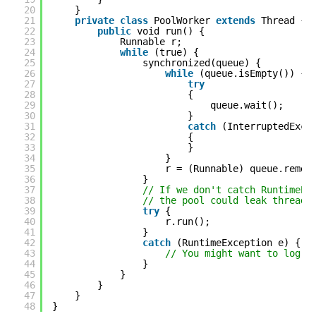
20
}
21
private
class
PoolWorker 
extends
Thread {
22
public
void run() {
23
Runnable r;
24
while
(true) {
25
synchronized(queue) {
26
while
(queue.isEmpty()) {
27
try
28
{
29
queue.wait();
30
}
31
catch
(InterruptedExce
32
{
33
}
34
}
35
r = (Runnable) queue.remov
36
}
37
// If we don't catch RuntimeEx
38
// the pool could leak threads
39
try
{
40
r.run();
41
}
42
catch
(RuntimeException e) {
43
// You might want to log s
44
}
45
}
46
}
47
}
48
}