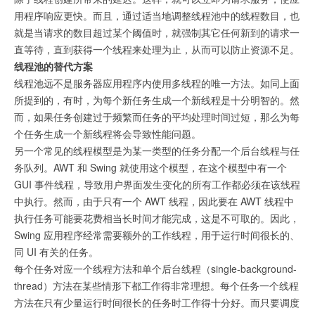
用程序响应更快。而且，通过适当地调整线程池中的线程数目，也
就是当请求的数目超过某个阈值时，就强制其它任何新到的请求一
直等待，直到获得一个线程来处理为止，从而可以防止资源不足。
线程池的替代方案
线程池远不是服务器应用程序内使用多线程的唯一方法。如同上面
所提到的，有时，为每个新任务生成一个新线程是十分明智的。然
而，如果任务创建过于频繁而任务的平均处理时间过短，那么为每
个任务生成一个新线程将会导致性能问题。
另一个常见的线程模型是为某一类型的任务分配一个后台线程与任
务队列。AWT 和 Swing 就使用这个模型，在这个模型中有一个
GUI 事件线程，导致用户界面发生变化的所有工作都必须在该线程
中执行。然而，由于只有一个 AWT 线程，因此要在 AWT 线程中
执行任务可能要花费相当长时间才能完成，这是不可取的。因此，
Swing 应用程序经常需要额外的工作线程，用于运行时间很长的、
同 UI 有关的任务。
每个任务对应一个线程方法和单个后台线程（single-background-
thread）方法在某些情形下都工作得非常理想。每个任务一个线程
方法在只有少量运行时间很长的任务时工作得十分好。而只要调度