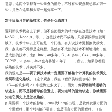
意思，这两个采都有一些重叠的部分，不过有些观点我想再加强一
些，并放在这里和大家一起分享一下。
对于日新月异的新技术，你是什么态度？
遇到新技术我会去了解，但不会把很大的精力放在这些技术（如：
NoSQL，Node.js，等）。这些技术尚不成熟，只需要跟得住就可
以了。技术十年以上可能是一个门槛。有人说技术更新换代很快，
我一点儿都不觉得是这样想。虽然有不成熟的技术不断地涌出，但
是成熟的技术，比如Unix，40多年，C，40多年，C++，30多年，
TCP/IP，20多年，Java也有将近20年了……，所以，如果你着眼
成熟的技术，其实并不多。
我的观点是——
要了解技术就一定需要了解整个计算机的技术历史
发展和进化路线。
（这个观点，我在《程序员练级攻略》和
《C++的坑多吗？》中提到过多次了。）因为，
你要朝着球运动的
轨迹去，而不是朝着球的位置去，要知道球的运动轨迹，你就需要
知道它历史上是怎么跑的
。
如果要捋一个技术的脉络，70年代Unix的出现，是软件发展方面的
一个里程碑，那个时期的C语言，也是语言方面的里程碑。（当