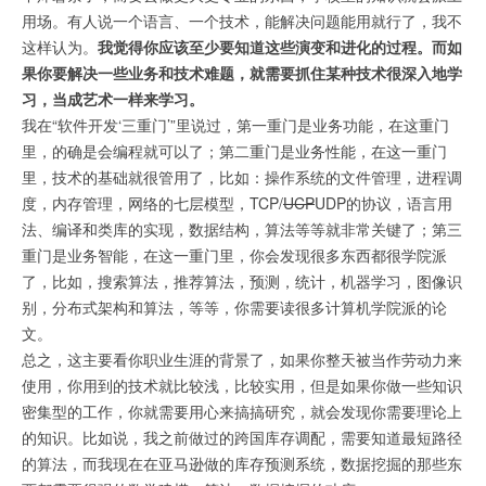
用场。有人说一个语言、一个技术，能解决问题能用就行了，我不
这样认为。
我觉得你应该至少要知道这些演变和进化的过程。而如
果你要解决一些业务和技术难题，就需要抓住某种技术很深入地学
习，当成艺术一样来学习。
我在“软件开发‘三重门’”里说过，第一重门是业务功能，在这重门
里，的确是会编程就可以了；第二重门是业务性能，在这一重门
里，技术的基础就很管用了，比如：操作系统的文件管理，进程调
度，内存管理，网络的七层模型，TCP/
UCP
UDP的协议，语言用
法、编译和类库的实现，数据结构，算法等等就非常关键了；第三
重门是业务智能，在这一重门里，你会发现很多东西都很学院派
了，比如，搜索算法，推荐算法，预测，统计，机器学习，图像识
别，分布式架构和算法，等等，你需要读很多计算机学院派的论
文。
总之，这主要看你职业生涯的背景了，如果你整天被当作劳动力来
使用，你用到的技术就比较浅，比较实用，但是如果你做一些知识
密集型的工作，你就需要用心来搞搞研究，就会发现你需要理论上
的知识。比如说，我之前做过的跨国库存调配，需要知道最短路径
的算法，而我现在在亚马逊做的库存预测系统，数据挖掘的那些东