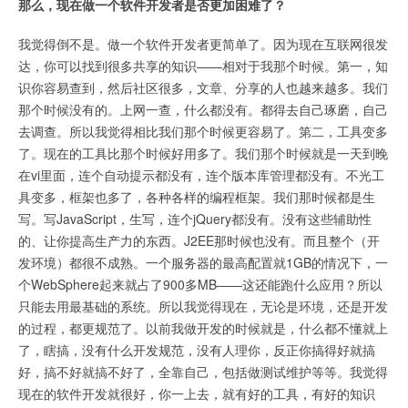
那么，现在做一个软件开发者是否更加困难了？
我觉得倒不是。做一个软件开发者更简单了。因为现在互联网很发
达，你可以找到很多共享的知识——相对于我那个时候。第一，知
识你容易查到，然后社区很多，文章、分享的人也越来越多。我们
那个时候没有的。上网一查，什么都没有。都得去自己琢磨，自己
去调查。所以我觉得相比我们那个时候更容易了。第二，工具变多
了。现在的工具比那个时候好用多了。我们那个时候就是一天到晚
在vi里面，连个自动提示都没有，连个版本库管理都没有。不光工
具变多，框架也多了，各种各样的编程框架。我们那时候都是生
写。写JavaScript，生写，连个jQuery都没有。没有这些辅助性
的、让你提高生产力的东西。J2EE那时候也没有。而且整个（开
发环境）都很不成熟。一个服务器的最高配置就1GB的情况下，一
个WebSphere起来就占了900多MB——这还能跑什么应用？所以
只能去用最基础的系统。所以我觉得现在，无论是环境，还是开发
的过程，都更规范了。以前我做开发的时候就是，什么都不懂就上
了，瞎搞，没有什么开发规范，没有人理你，反正你搞得好就搞
好，搞不好就搞不好了，全靠自己，包括做测试维护等等。我觉得
现在的软件开发就很好，你一上去，就有好的工具，有好的知识