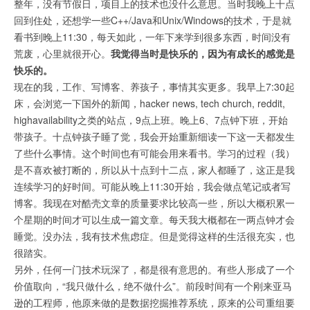
整年，没有节假日，项目上的技术也没什么意思。当时我晚上十点
回到住处，还想学一些C++/Java和Unix/Windows的技术，于是就
看书到晚上11:30，每天如此，一年下来学到很多东西，时间没有
荒废，心里就很开心。
我觉得当时是快乐的，因为有成长的感觉是
快乐的。
现在的我，工作、写博客、养孩子，事情其实更多。我早上7:30起
床，会浏览一下国外的新闻，hacker news, tech church, reddit,
highavailability之类的站点，9点上班。晚上6、7点钟下班，开始
带孩子。十点钟孩子睡了觉，我会开始重新细读一下这一天都发生
了些什么事情。这个时间也有可能会用来看书。学习的过程（我）
是不喜欢被打断的，所以从十点到十二点，家人都睡了，这正是我
连续学习的好时间。可能从晚上11:30开始，我会做点笔记或者写
博客。我现在对酷壳文章的质量要求比较高一些，所以大概积累一
个星期的时间才可以生成一篇文章。每天我大概都在一两点钟才会
睡觉。没办法，我有技术焦虑症。但是觉得这样的生活很充实，也
很踏实。
另外，任何一门技术玩深了，都是很有意思的。有些人形成了一个
价值取向，“我只做什么，绝不做什么”。前段时间有一个刚来亚马
逊的工程师，他原来做的是数据挖掘推荐系统，原来的公司重组要