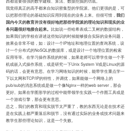
西都需要很强的数学建模、算法、数据挖掘的功底。
我觉得真正的高手都来自知识密集型的学院派。他们更强的是，可
以把那些理论的基础知识应用到现在的业务上来。但很可惜，
我们
国内今天的教育并没有很好地把那些学院派的理论知识和现实的业
务问题很好地接合起来。
比如说一些哈希表或二叉树的数据结构，
如果我们的学校在讲述这些知识的时候能够接合实际的业务问题，
效果会非常不错，如：设计一个IP地址和地理位置的查询系统，设
计一个分布式的NoSQL的数据库，或是设计一个地理位置的检索
应用等等。在学习操作系统的时候，如果老师可以带学生做一个手
机或嵌入式操作系统，或是研究一下Unix System V或是Linux的源
码的话，会更有意思。在学习网络知识的时候，能带学生重点学一
下以太网和TCP/IP的特性，并调优，如果能做一个网络上的
pub/sub的消息系统或是做一个像Nginx一样的web server，那会
更好。如果在学图形学的过程中能带领学生实践一个作图工具或是
一个游戏引擎，那会更有意思。
总之，我们的教育和现实脱节太严重了，教的东西无论是在技术还
是在实践上都严重落后和脱节，没有通过实际的业务或技术问题来
教学生那些理论知识，这是一个失败。