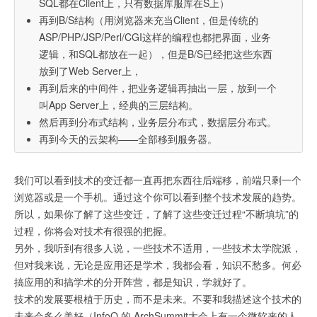
SQL都在Client上，只有数据库服库在S上）
再到B/S结构（用浏览器来充当Client，但是传统的
ASP/PHP/JSP/Perl/CGI这样的编程也都把界面，业务
逻辑，和SQL都放在一起），但是B/S已经把这些东西
放到了Web Server上，
再到后来的中间件，把业务逻辑再抽出一层，放到一个
叫App Server上，经典的三层结构。
然后再到分布式结构，业务层分布式，数据层分布式。
再到今天的云架构——全部移到服务器。
我们可以看到技术的变迁都一直再把东西往后端移，前端只剩一个
浏览器或是一个手机。通过这个你可以看到整个技术发展的趋势。
所以，如果你了解了这些变迁，了解了这些变迁过程“不断填坑”的
过程，你将会对技术有很强的把握。
另外，我听到有很多人说，一些技术不适用，一些技术太学院派，
但对我来说，无论是应用还是学术，我都会看，知识不愁多。何必
搞应用的和搞学术的分开阵营，都是知识，学就好了。
技术的发展要根植于历史，而不是未来。不要和我描述这个技术的
未来会多么美好（InfoQ 的 ArchSummit大会上有一个微软来的人