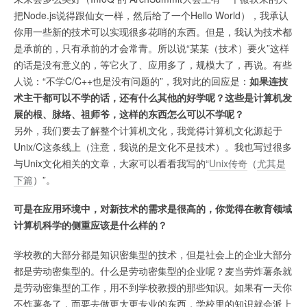
把Node.js说得跟仙女一样，然后给了一个Hello World），我承认
你用一些新的技术可以实现很多花哨的东西。但是，我认为技术都
是承前的，只有承前的才会常青。所以说“某某（技术）要火”这样
的话是没有意义的，等它火了、应用多了，规模大了，再说。有些
人说：“不学C/C++也是没有问题的”，我对此的回应是：
如果连技
术主干都可以不学的话，还有什么其他的好学呢？这些是计算机发
展的根、脉络、祖师爷，这样的东西怎么可以不学呢？
另外，我们要去了解整个计算机文化，我觉得计算机文化源起于
Unix/C这条线上（注意，我说的是文化不是技术）。我也写过很多
与Unix文化相关的文章，大家可以看看我写的“
Unix传奇
（
尤其是
下篇
）”。
可是在应用环境中，对新技术的需求是很高的，你觉得在教育领域
计算机科学的侧重应该是什么样的？
学校教的大部分都是知识密集型的技术，但是社会上的企业大部分
都是劳动密集型的。什么是劳动密集型的企业呢？麦当劳炸薯条就
是劳动密集型的工作，用不到学校教授的那些知识。如果有一天你
不炸薯条了，而要去做更大更专业的东西，学校里的知识就会派上