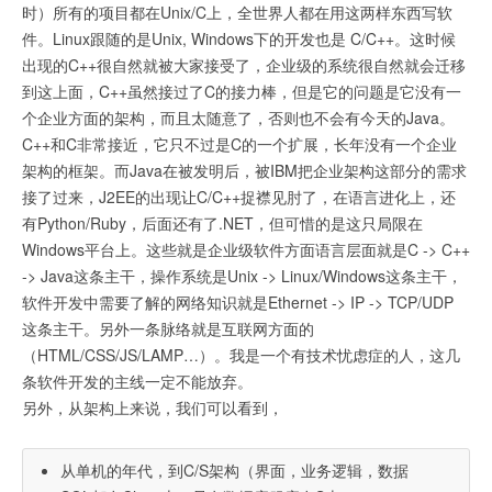
时）所有的项目都在Unix/C上，全世界人都在用这两样东西写软
件。Linux跟随的是Unix, Windows下的开发也是 C/C++。这时候
出现的C++很自然就被大家接受了，企业级的系统很自然就会迁移
到这上面，C++虽然接过了C的接力棒，但是它的问题是它没有一
个企业方面的架构，而且太随意了，否则也不会有今天的Java。
C++和C非常接近，它只不过是C的一个扩展，长年没有一个企业
架构的框架。而Java在被发明后，被IBM把企业架构这部分的需求
接了过来，J2EE的出现让C/C++捉襟见肘了，在语言进化上，还
有Python/Ruby，后面还有了.NET，但可惜的是这只局限在
Windows平台上。这些就是企业级软件方面语言层面就是C -> C++
-> Java这条主干，操作系统是Unix -> Linux/Windows这条主干，
软件开发中需要了解的网络知识就是Ethernet -> IP -> TCP/UDP
这条主干。另外一条脉络就是互联网方面的
（HTML/CSS/JS/LAMP…）。我是一个有技术忧虑症的人，这几
条软件开发的主线一定不能放弃。
另外，从架构上来说，我们可以看到，
从单机的年代，到C/S架构（界面，业务逻辑，数据