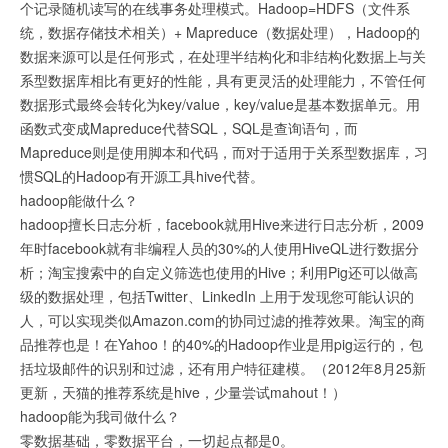
个记录随机读写的在线事务处理模式。Hadoop=HDFS（文件系
统，数据存储技术相关）+ Mapreduce（数据处理），Hadoop的
数据来源可以是任何形式，在处理半结构化和非结构化数据上与关
系型数据库相比有更好的性能，具有更灵活的处理能力，不管任何
数据形式最终会转化为key/value，key/value是基本数据单元。用
函数式变成Mapreduce代替SQL，SQL是查询语句，而
Mapreduce则是使用脚本和代码，而对于适用于关系型数据库，习
惯SQL的Hadoop有开源工具hive代替。
hadoop能做什么？
hadoop擅长日志分析，facebook就用Hive来进行日志分析，2009
年时facebook就有非编程人员的30%的人使用HiveQL进行数据分
析；淘宝搜索中的自定义筛选也使用的Hive；利用Pig还可以做高
级的数据处理，包括Twitter、LinkedIn 上用于发现您可能认识的
人，可以实现类似Amazon.com的协同过滤的推荐效果。淘宝的商
品推荐也是！在Yahoo！的40%的Hadoop作业是用pig运行的，包
括垃圾邮件的识别和过滤，还有用户特征建模。（2012年8月25新
更新，天猫的推荐系统是hive，少量尝试mahout！）
hadoop能为我司做什么？
零数据基础，零数据平台，一切起点都是0。